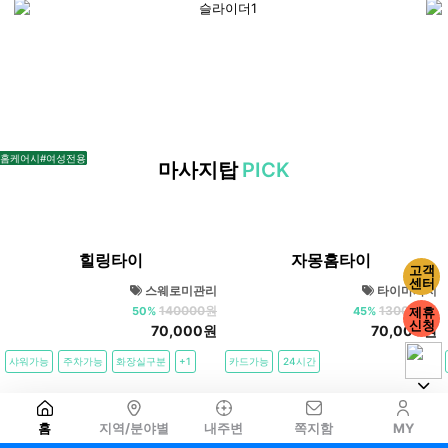
웨
디
시,
출
장
마
사
#마사지
#홈케어
#베트남
#홈케어
#홈케어
#홈케어
#홈케어
#홈케어
#마사지
#홈케어
#홈케어
#홈케어
#홈케어
#홈케어
#베트남
#홈케어
#홈케어
#마사지
#홈케어
#홈케어
#홈케어
#홈케어
#홈케어
#홈케어
#홈케어
#홈케어
#홈케어
#스웨디시
#스웨디시
#스웨디시
#홈케어
#홈케어
#홈케어
#홈케어
#홈케어
#홈케어
#홈케어
#홈케어
#홈케어
#홈케어
#홈케어
#홈케어
#홈케어
#홈케어
#홈케어
#홈케어
#홈케어
#홈케어
#아로마
#스웨디시
#여성전용
#스웨디시
#스웨디시
#여성전용
#1인샵
#아로마
마사지탑
PICK
지
업
체
조회
댓글
조회
댓글
212
0
서울
논현동
62
0
서울
문정동
장지동
정
힐링타이
자몽홈타이
보
고객
센터
.
스웨로미관리
타이마사지
140000원
130000원
제휴
50%
45%
예
신청
70,000원
70,000원
약
플
샤워가능
주차가능
화장실구분
+1
카드가능
24시간
랫
폼
홈
지역/분야별
내주변
쪽지함
MY