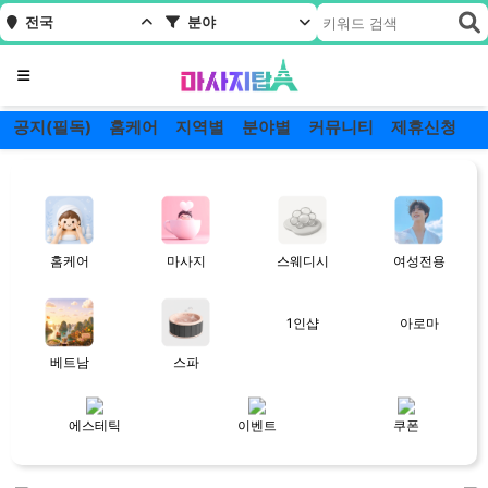
전국
분야
메뉴
공지(필독)
홈케어
지역별
분야별
커뮤니티
제휴신청
마
사
지
탑
홈케어
마사지
스웨디시
여성전용
│
내
1인샵
아로마
주
변
베트남
스파
마
사
에스테틱
이벤트
쿠폰
지,
스