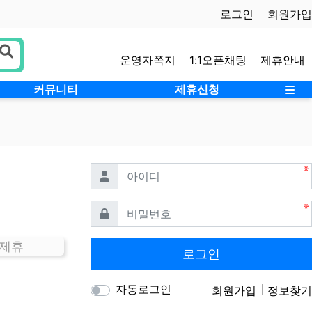
로그인
회원가입
운영자쪽지
1:1오픈채팅
제휴안내
사
커뮤니티
제휴신청
필수
아이디
필수
비밀번호
 제휴
로그인
자동로그인
회원가입
정보찾기