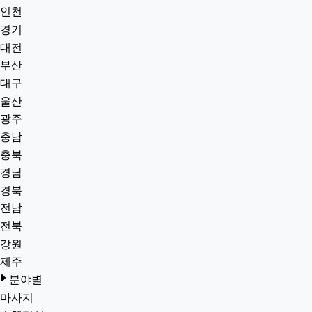
인천
경기
대전
부산
대구
울산
광주
충남
충북
경남
경북
전남
전북
강원
제주
분야별
마사지