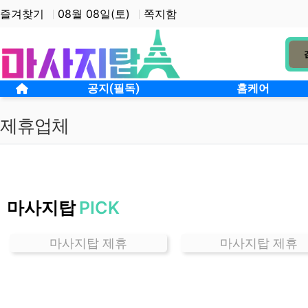
상단 네비
즐겨찾기
08월 08일(토)
쪽지함
메인 메뉴
홈으로
공지(필독)
홈케어
제휴업체
마
사
마사지탑
PICK
지
탑
마사지탑 제휴
마사지탑 제휴