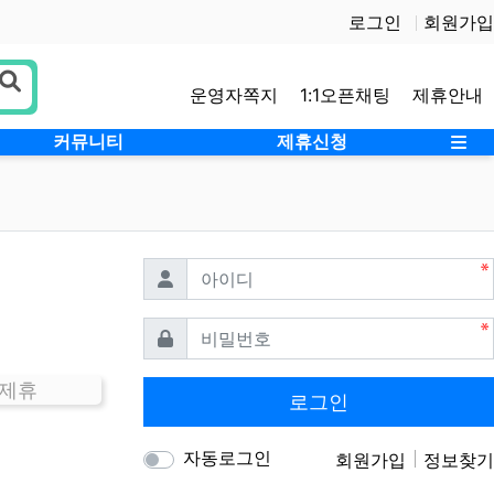
로그인
회원가입
운영자쪽지
1:1오픈채팅
제휴안내
사
커뮤니티
제휴신청
필수
아이디
필수
비밀번호
 제휴
로그인
자동로그인
회원가입
정보찾기