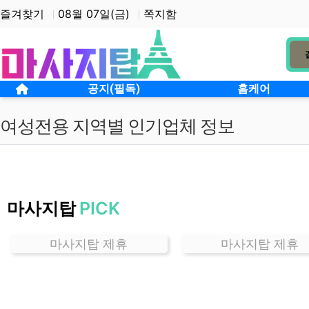
상단 네비
즐겨찾기
08월 07일(금)
쪽지함
메인 메뉴
홈으로
공지(필독)
홈케어
여성전용 지역별 인기업체 정보
경
기
마사지탑
PICK
백
석
동
마사지탑 제휴
마사지탑 제휴
여
성
전
용