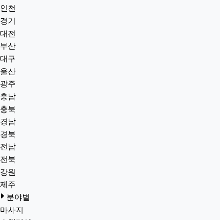
인천
경기
대전
부산
대구
울산
광주
충남
충북
경남
경북
전남
전북
강원
제주
분야별
마사지