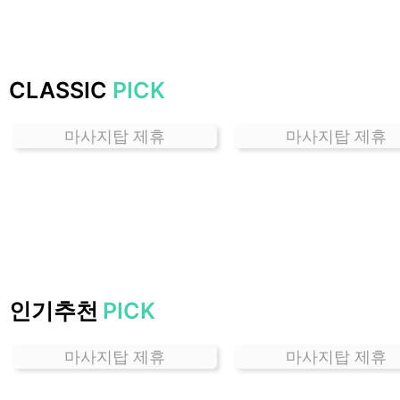
잘
하
는
곳
CLASSIC
PICK
가
격
마사지탑 제휴
마사지탑 제휴
위
치
할
인
정
보
샵
추
인기추천
PICK
천
마사지탑 제휴
마사지탑 제휴