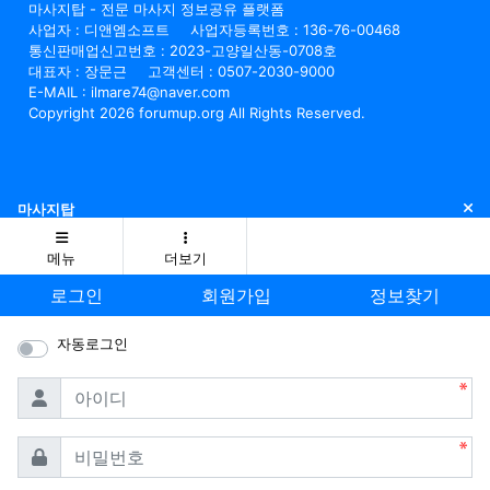
마사지탑 - 전문 마사지 정보공유 플랫폼
사업자 : 디앤엠소프트
사업자등록번호 : 136-76-00468
통신판매업신고번호 : 2023-고양일산동-0708호
대표자 : 장문근
고객센터 : 0507-2030-9000
E-MAIL : ilmare74@naver.com
Copyright 2026 forumup.org All Rights Reserved.
닫
마사지탑
메뉴
더보기
로그인
회원가입
정보찾기
자동로그인
필수
아이디
필수
비밀번호