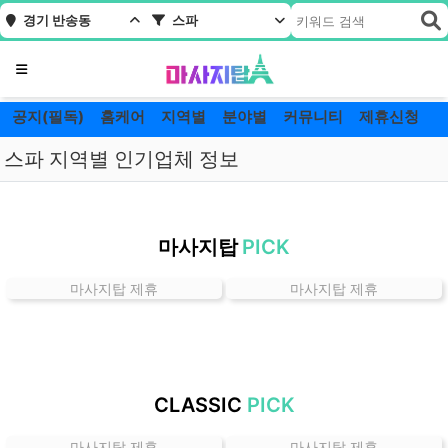
경기 반송동
스파
메뉴
공지(필독)
홈케어
지역별
분야별
커뮤니티
제휴신청
스파 지역별 인기업체 정보
경
기
마사지탑
PICK
반
송
마사지탑 제휴
마사지탑 제휴
동
스
파
잘
하
CLASSIC
PICK
는
곳
마사지탑 제휴
마사지탑 제휴