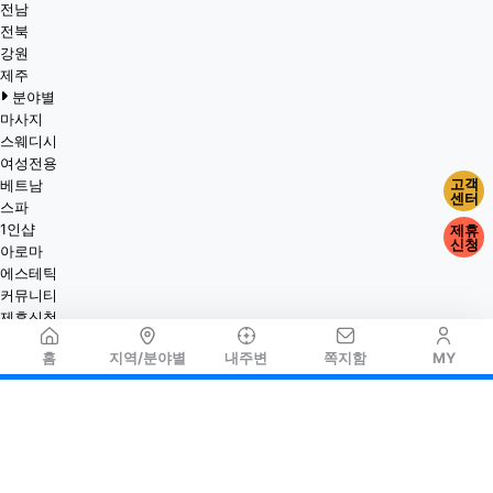
전남
전북
강원
제주
분야별
마사지
스웨디시
여성전용
고객
베트남
센터
스파
1인샵
제휴
신청
아로마
에스테틱
커뮤니티
제휴신청
홈
지역/분야별
내주변
쪽지함
MY