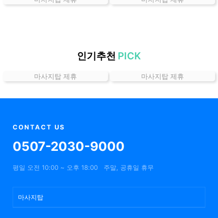
가
격
위
치
할
인기추천
PICK
인
마사지탑 제휴
마사지탑 제휴
정
보
샵
추
천
CONTACT US
0507-2030-9000
평일 오전 10:00 ~ 오후 18:00
주말, 공휴일 휴무
마사지탑