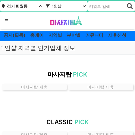
경기 반월동
1인샵
메뉴
공지(필독)
홈케어
지역별
분야별
커뮤니티
제휴신청
1인샵 지역별 인기업체 정보
경
기
마사지탑
PICK
반
월
마사지탑 제휴
마사지탑 제휴
동
1
인
샵
잘
CLASSIC
PICK
하
는
마사지탑 제휴
마사지탑 제휴