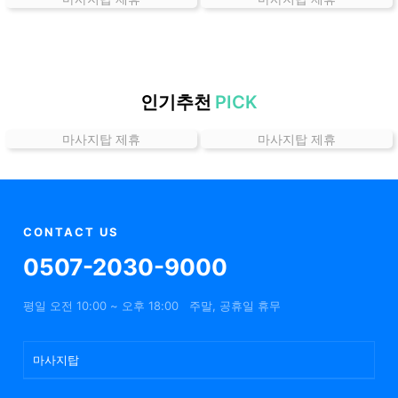
곳
가
격
위
치
인기추천
PICK
할
마사지탑 제휴
마사지탑 제휴
인
정
보
샵
추
CONTACT US
천
0507-2030-9000
평일 오전 10:00 ~ 오후 18:00
주말, 공휴일 휴무
마사지탑