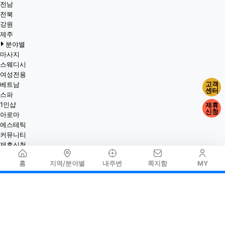
전남
전북
강원
제주
분야별
마사지
스웨디시
여성전용
고객
베트남
센터
스파
1인샵
제휴
신청
아로마
에스테틱
커뮤니티
제휴신청
홈
지역/분야별
내주변
쪽지함
MY