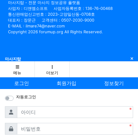
마사지탑 - 전문 마사지 정보공유 플랫폼
사업자 : 디앤엠소프트
사업자등록번호 : 136-76-00468
통신판매업신고번호 : 2023-고양일산동-0708호
대표자 : 장문근
고객센터 : 0507-2030-9000
E-MAIL : ilmare74@naver.com
Copyright 2026 forumup.org All Rights Reserved.
닫
마사지탑
메뉴
더보기
로그인
회원가입
정보찾기
자동로그인
필수
아이디
필수
비밀번호