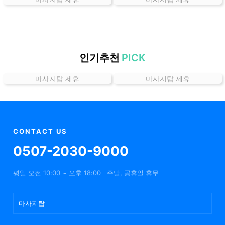
는
곳
가
격
위
인기추천
PICK
치
마사지탑 제휴
마사지탑 제휴
할
인
정
보
샵
CONTACT US
추
0507-2030-9000
천
평일 오전 10:00 ~ 오후 18:00
주말, 공휴일 휴무
마사지탑