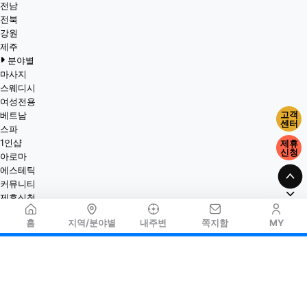
전남
전북
강원
제주
분야별
마사지
스웨디시
여성전용
고객
베트남
센터
스파
1인샵
제휴
신청
아로마
에스테틱
커뮤니티
제휴신청
홈
지역/분야별
내주변
쪽지함
MY