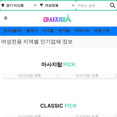
경기 비산동
여성전용
메뉴
공지(필독)
홈케어
지역별
분야별
커뮤니티
제휴신청
여성전용 지역별 인기업체 정보
경
기
마사지탑
PICK
비
산
마사지탑 제휴
마사지탑 제휴
동
여
성
전
용
CLASSIC
PICK
잘
하
마사지탑 제휴
마사지탑 제휴