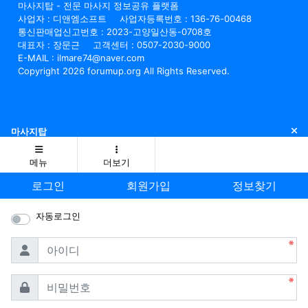
마사지탑 - 전문 마사지 정보공유 플랫폼
사업자 : 디앤엠소프트
사업자등록번호 : 136-76-00468
통신판매업신고번호 : 2023-고양일산동-0708호
대표자 : 장문근
고객센터 : 0507-2030-9000
E-MAIL : ilmare74@naver.com
Copyright 2026 forumup.org All Rights Reserved.
닫
마사지탑
메뉴
더보기
로그인
회원가입
정보찾기
자동로그인
필수
아이디
필수
비밀번호