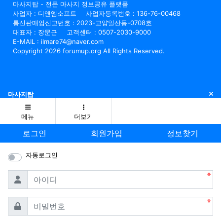
마사지탑 - 전문 마사지 정보공유 플랫폼
사업자 : 디앤엠소프트
사업자등록번호 : 136-76-00468
통신판매업신고번호 : 2023-고양일산동-0708호
대표자 : 장문근
고객센터 : 0507-2030-9000
E-MAIL : ilmare74@naver.com
Copyright 2026 forumup.org All Rights Reserved.
닫
마사지탑
메뉴
더보기
로그인
회원가입
정보찾기
자동로그인
필수
아이디
필수
비밀번호