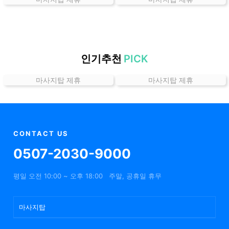
곳
가
격
위
치
인기추천
PICK
할
마사지탑 제휴
마사지탑 제휴
인
정
보
샵
추
CONTACT US
천
0507-2030-9000
평일 오전 10:00 ~ 오후 18:00
주말, 공휴일 휴무
마사지탑