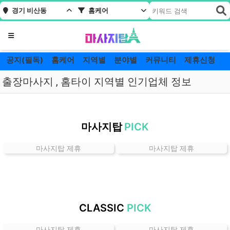
경기 비산동
홈케어
메뉴
공지(필독)
홈케어
지역별
분야별
커뮤니티
제휴신청
출장마사지 , 홈타이 지역별 인기업체 정보
경
기
마사지탑
PICK
비
산
마사지탑 제휴
마사지탑 제휴
동
홈
케
어
잘
CLASSIC
PICK
하
는
마사지탑 제휴
마사지탑 제휴