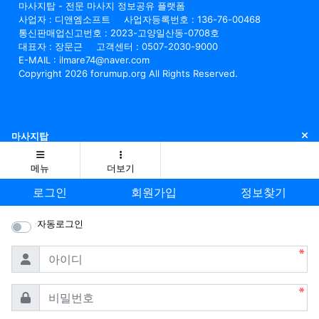
마사지탑 - 전문 마사지 정보공유 플랫폼
사업자 : 디앤엠소프트
사업자등록번호 : 136-76-00468
통신판매업신고번호 : 2023-고양일산동-0708호
대표자 : 장문근
고객센터 : 0507-2030-9000
E-MAIL : ilmare74@naver.com
Copyright 2026 forumup.org All Rights Reserved.
닫
마사지탑
메뉴
더보기
로그인
회원가입
정보찾기
자동로그인
필수
아이디
필수
비밀번호