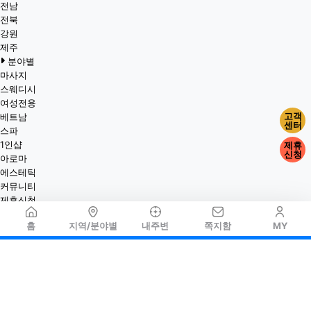
전남
전북
강원
제주
분야별
마사지
스웨디시
여성전용
고객
베트남
센터
스파
1인샵
제휴
신청
아로마
에스테틱
커뮤니티
제휴신청
홈
지역/분야별
내주변
쪽지함
MY