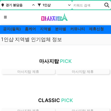
경기 봉담읍
1인샵
메뉴
공지(필독)
홈케어
지역별
분야별
커뮤니티
제휴신청
1인샵 지역별 인기업체 정보
경
기
마사지탑
PICK
봉
담
마사지탑 제휴
마사지탑 제휴
읍
1
인
샵
잘
CLASSIC
PICK
하
는
마사지탑 제휴
마사지탑 제휴