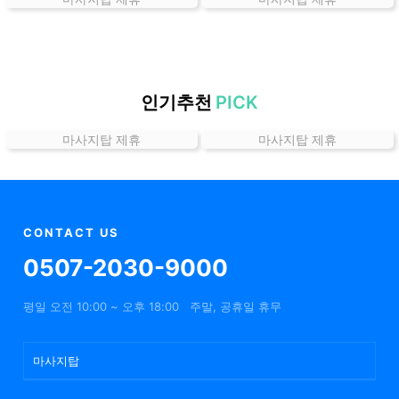
곳
가
격
위
치
인기추천
PICK
할
마사지탑 제휴
마사지탑 제휴
인
정
보
샵
추
CONTACT US
천
0507-2030-9000
평일 오전 10:00 ~ 오후 18:00
주말, 공휴일 휴무
마사지탑