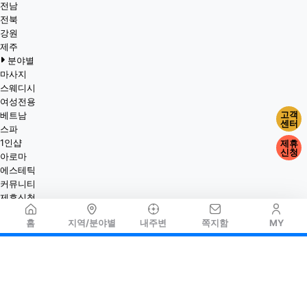
전남
전북
강원
제주
분야별
마사지
스웨디시
여성전용
고객
베트남
센터
스파
1인샵
제휴
신청
아로마
에스테틱
커뮤니티
제휴신청
홈
지역/분야별
내주변
쪽지함
MY