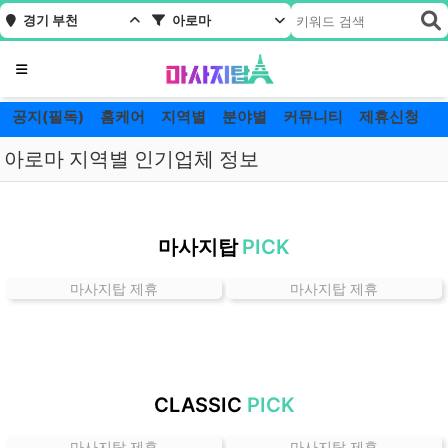
경기 부천
아로마
메뉴
공지(필독)
홈케어
지역별
분야별
커뮤니티
제휴신청
아로마 지역별 인기업체 정보
경
기
마사지탑
PICK
부
천
마사지탑 제휴
마사지탑 제휴
아
로
마
잘
하
CLASSIC
PICK
는
곳
마사지탑 제휴
마사지탑 제휴