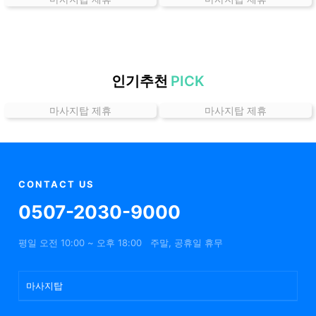
가
격
위
치
할
인기추천
PICK
인
마사지탑 제휴
마사지탑 제휴
정
보
샵
추
천
CONTACT US
0507-2030-9000
평일 오전 10:00 ~ 오후 18:00
주말, 공휴일 휴무
마사지탑