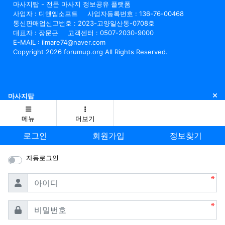
마사지탑 - 전문 마사지 정보공유 플랫폼
사업자 : 디앤엠소프트
사업자등록번호 : 136-76-00468
통신판매업신고번호 : 2023-고양일산동-0708호
대표자 : 장문근
고객센터 : 0507-2030-9000
E-MAIL : ilmare74@naver.com
Copyright 2026 forumup.org All Rights Reserved.
닫
마사지탑
메뉴
더보기
로그인
회원가입
정보찾기
자동로그인
필수
아이디
필수
비밀번호