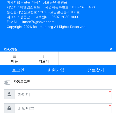
마사지탑 - 전문 마사지 정보공유 플랫폼
사업자 : 디앤엠소프트
사업자등록번호 : 136-76-00468
통신판매업신고번호 : 2023-고양일산동-0708호
대표자 : 장문근
고객센터 : 0507-2030-9000
E-MAIL : ilmare74@naver.com
Copyright 2026 forumup.org All Rights Reserved.
닫
마사지탑
메뉴
더보기
로그인
회원가입
정보찾기
자동로그인
필수
아이디
필수
비밀번호