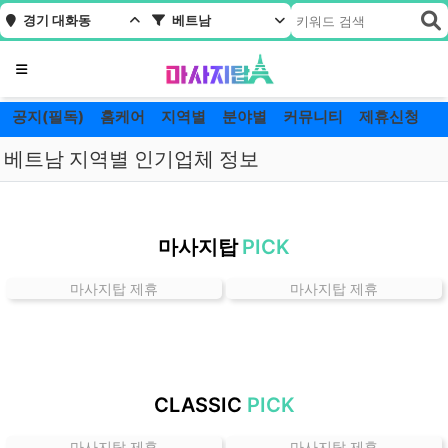
경기 대화동
베트남
메뉴
공지(필독)
홈케어
지역별
분야별
커뮤니티
제휴신청
베트남 지역별 인기업체 정보
경
기
마사지탑
PICK
대
화
마사지탑 제휴
마사지탑 제휴
동
베
트
남
잘
CLASSIC
PICK
하
는
마사지탑 제휴
마사지탑 제휴