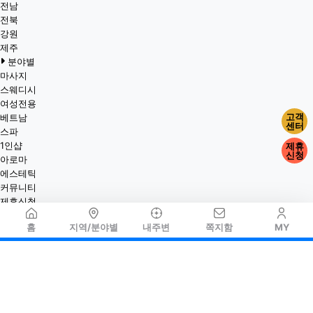
전남
전북
강원
제주
분야별
마사지
스웨디시
여성전용
고객
베트남
센터
스파
1인샵
제휴
신청
아로마
에스테틱
커뮤니티
제휴신청
홈
지역/분야별
내주변
쪽지함
MY