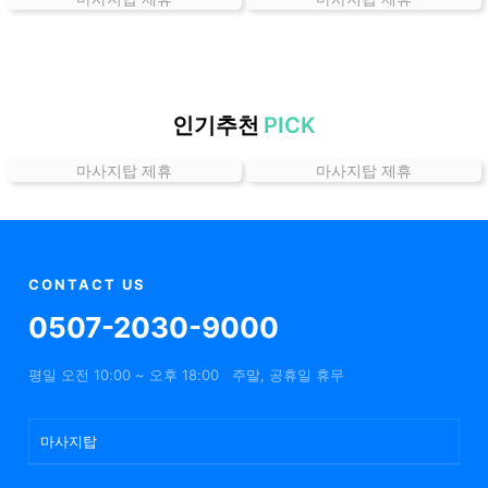
곳
가
격
위
치
인기추천
PICK
할
마사지탑 제휴
마사지탑 제휴
인
정
보
샵
추
CONTACT US
천
0507-2030-9000
평일 오전 10:00 ~ 오후 18:00
주말, 공휴일 휴무
마사지탑