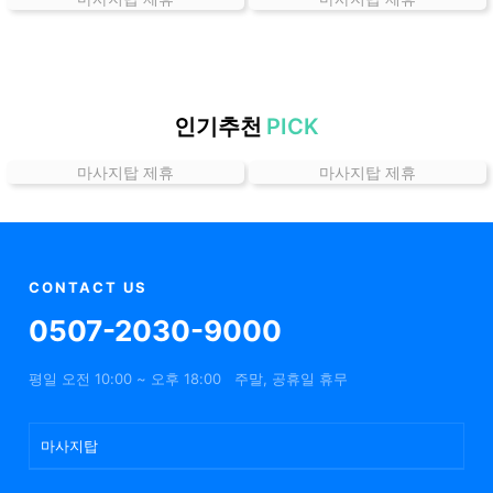
곳
가
격
위
치
인기추천
PICK
할
마사지탑 제휴
마사지탑 제휴
인
정
보
샵
추
CONTACT US
천
0507-2030-9000
평일 오전 10:00 ~ 오후 18:00
주말, 공휴일 휴무
마사지탑