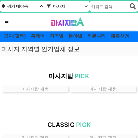
경기 대야동
마사지
메뉴
공지(필독)
홈케어
지역별
분야별
커뮤니티
제휴신청
마사지 지역별 인기업체 정보
경
기
마사지탑
PICK
대
야
마사지탑 제휴
마사지탑 제휴
동
마
사
지
잘
CLASSIC
PICK
하
는
마사지탑 제휴
마사지탑 제휴