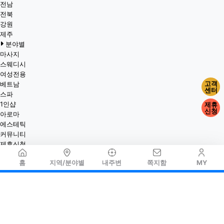
전남
전북
강원
제주
분야별
마사지
스웨디시
여성전용
고객
베트남
센터
스파
1인샵
제휴
신청
아로마
에스테틱
커뮤니티
제휴신청
홈
지역/분야별
내주변
쪽지함
MY