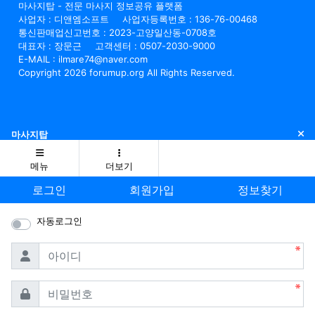
마사지탑 - 전문 마사지 정보공유 플랫폼
사업자 : 디앤엠소프트
사업자등록번호 : 136-76-00468
통신판매업신고번호 : 2023-고양일산동-0708호
대표자 : 장문근
고객센터 : 0507-2030-9000
E-MAIL : ilmare74@naver.com
Copyright 2026 forumup.org All Rights Reserved.
닫
마사지탑
메뉴
더보기
로그인
회원가입
정보찾기
자동로그인
필수
아이디
필수
비밀번호