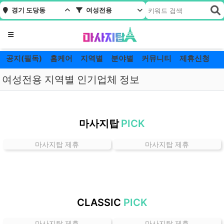
경기 도당동
여성전용
메뉴
공지(필독)
홈케어
지역별
분야별
커뮤니티
제휴신청
여성전용 지역별 인기업체 정보
경
기
마사지탑
PICK
도
당
마사지탑 제휴
마사지탑 제휴
동
여
성
전
용
CLASSIC
PICK
잘
하
마사지탑 제휴
마사지탑 제휴