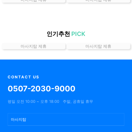
는
곳
가
격
위
인기추천
PICK
치
마사지탑 제휴
마사지탑 제휴
할
인
정
보
샵
CONTACT US
추
0507-2030-9000
천
평일 오전 10:00 ~ 오후 18:00
주말, 공휴일 휴무
마사지탑