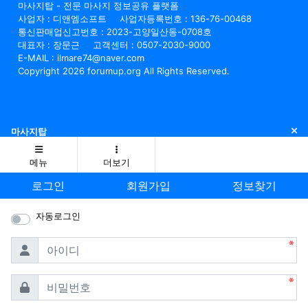
마사지탑 - 전문 마사지 정보공유 플랫폼
사업자 : 디앤엠소프트
사업자등록번호 : 136-76-00468
통신판매업신고번호 : 2023-고양일산동-0708호
대표자 : 장문근
고객센터 : 0507-2030-9000
E-MAIL : ilmare74@naver.com
Copyright 2026 forumup.org All Rights Reserved.
닫
마사지탑
메뉴
더보기
로그인
회원가입
정보찾기
자동로그인
필수
아이디
필수
비밀번호