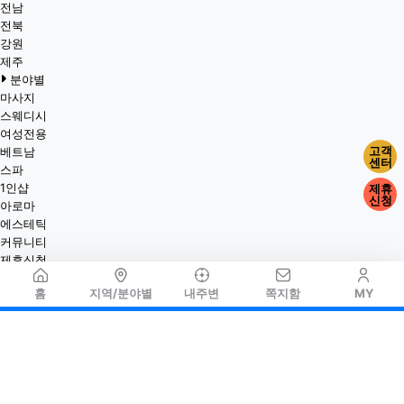
전남
전북
강원
제주
분야별
마사지
스웨디시
여성전용
고객
베트남
센터
스파
1인샵
제휴
신청
아로마
에스테틱
커뮤니티
제휴신청
홈
지역/분야별
내주변
쪽지함
MY