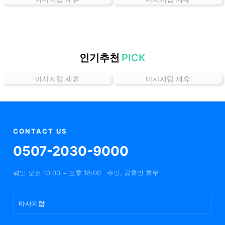
는
곳
가
격
위
인기추천
PICK
치
마사지탑 제휴
마사지탑 제휴
할
인
정
보
샵
CONTACT US
추
0507-2030-9000
천
평일 오전 10:00 ~ 오후 18:00
주말, 공휴일 휴무
마사지탑