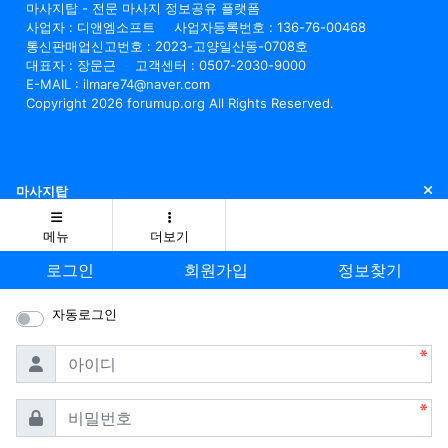
마사지탑 - 전문 마사지 정보공유 플랫폼
사업자 : 디앤엠소프트
사업자등록번호 : 136-76-00468
통신판매업신고번호 : 2023-고양일산동-0708호
대표자 : 장문근
고객센터 : 0507-2030-9000
E-MAIL : ilmare74@naver.com
Copyright 2026 forumup.org All Rights Reserved.
닫
마사지탑
메뉴
더보기
로그인
회원가입
정보찾기
자동로그인
필수
아이디
필수
비밀번호