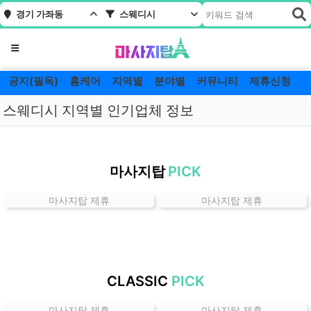
경기 가좌동
스웨디시
메뉴
공지(필독)
홈케어
지역별
분야별
커뮤니티
제휴신청
스웨디시 지역별 인기업체 정보
경
기
마사지탑
PICK
가
좌
마사지탑 제휴
마사지탑 제휴
동
스
웨
디
시
CLASSIC
PICK
잘
하
마사지탑 제휴
마사지탑 제휴