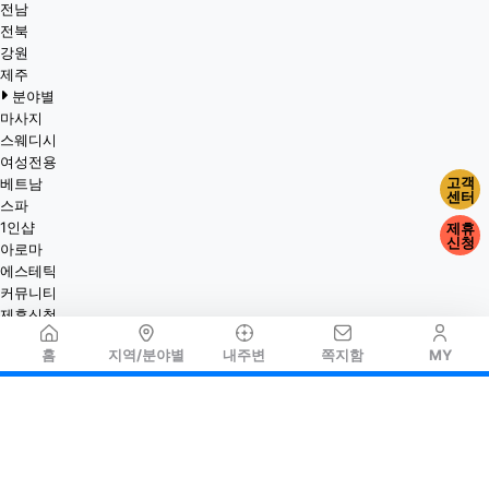
전남
전북
강원
제주
분야별
마사지
스웨디시
여성전용
고객
베트남
센터
스파
1인샵
제휴
신청
아로마
에스테틱
커뮤니티
제휴신청
홈
지역/분야별
내주변
쪽지함
MY