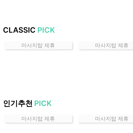
가
격
위
치
CLASSIC
PICK
할
인
마사지탑 제휴
마사지탑 제휴
정
보
샵
추
천
인기추천
PICK
마사지탑 제휴
마사지탑 제휴