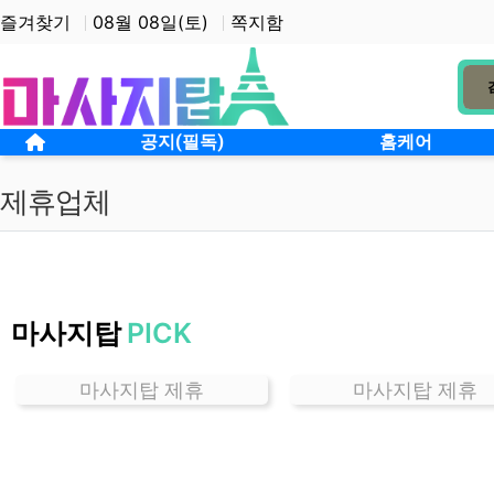
상단 네비
즐겨찾기
08월 08일(토)
쪽지함
메인 메뉴
홈으로
공지(필독)
홈케어
제휴업체
경
기
마사지탑
PICK
금
촌
동
마사지탑 제휴
마사지탑 제휴
잘
하
는
곳