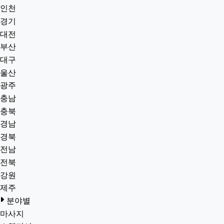
인천
경기
대전
부산
대구
울산
광주
충남
충북
경남
경북
전남
전북
강원
제주
분야별
마사지