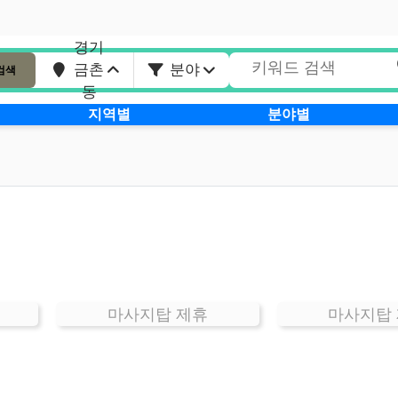
경기
금촌
분야
검색
동
지역별
분야별
마사지탑 제휴
마사지탑