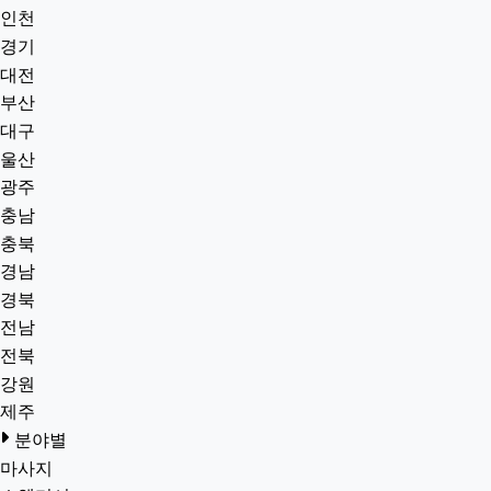
인천
경기
대전
부산
대구
울산
광주
충남
충북
경남
경북
전남
전북
강원
제주
분야별
마사지