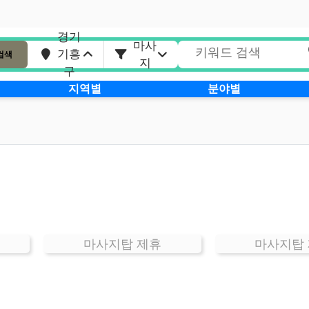
경기
마사
기흥
검색
지
구
지역별
분야별
마사지탑 제휴
마사지탑