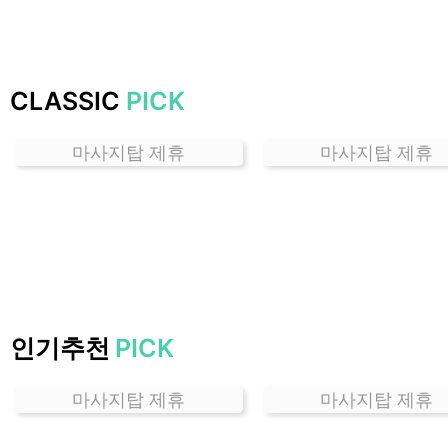
하
는
곳
가
CLASSIC
PICK
격
위
마사지탑 제휴
마사지탑 제휴
치
할
인
정
보
샵
추
천
인기추천
PICK
마사지탑 제휴
마사지탑 제휴