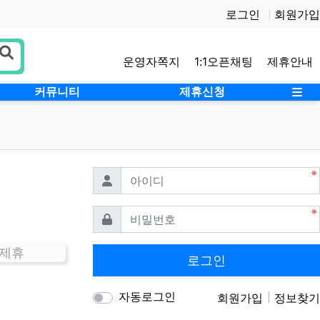
로그인
회원가입
운영자쪽지
1:1오픈채팅
제휴안내
사
커뮤니티
제휴신청
필수
아이디
필수
비밀번호
 제휴
로그인
자동로그인
회원가입
정보찾기