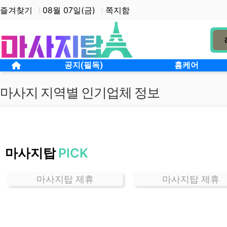
상단 네비
즐겨찾기
08월 07일(금)
쪽지함
메인 메뉴
홈으로
공지(필독)
홈케어
마사지 지역별 인기업체 정보
경
기
마사지탑
PICK
기
흥
구
마사지탑 제휴
마사지탑 제휴
마
사
지
잘