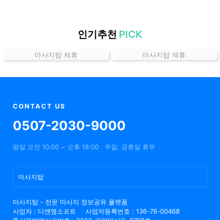
할
인
정
인기추천
PICK
보
마사지탑 제휴
마사지탑 제휴
샵
추
천
CONTACT US
0507-2030-9000
평일 오전 10:00 ~ 오후 18:00
주말, 공휴일 휴무
마사지탑
마사지탑 - 전문 마사지 정보공유 플랫폼
사업자 : 디앤엠소프트
사업자등록번호 : 136-76-00468