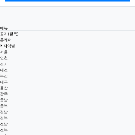
메뉴
공지(필독)
홈케어
지역별
서울
인천
경기
대전
부산
대구
울산
광주
충남
충북
경남
경북
전남
전북