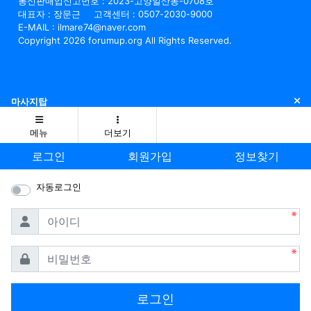
통신판매업신고번호 : 2023-고양일산동-0708호
대표자 : 장문근
고객센터 : 0507-2030-9000
E-MAIL : ilmare74@naver.com
Copyright 2026 forumup.org All Rights Reserved.
닫
마사지탑
메뉴
더보기
로그인
회원가입
정보찾기
자동로그인
필수
아이디
필수
비밀번호
로그인