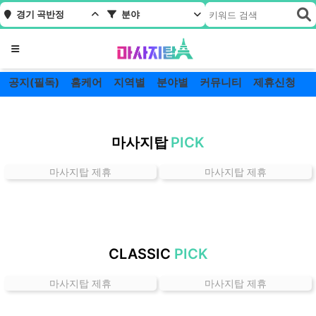
경기 곡반정
분야
메뉴
공지(필독)
홈케어
지역별
분야별
커뮤니티
제휴신청
경
기
마사지탑
PICK
곡
반
마사지탑 제휴
마사지탑 제휴
정
잘
하
는
곳
CLASSIC
PICK
가
격
마사지탑 제휴
마사지탑 제휴
위
치