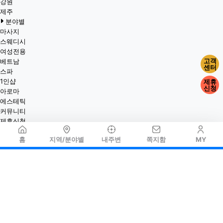
강원
제주
분야별
마사지
스웨디시
여성전용
고객
베트남
센터
스파
1인샵
제휴
신청
아로마
에스테틱
커뮤니티
제휴신청
홈
지역/분야별
내주변
쪽지함
MY