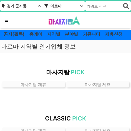
경기 군자동
아로마
메뉴
공지(필독)
홈케어
지역별
분야별
커뮤니티
제휴신청
아로마 지역별 인기업체 정보
경
기
마사지탑
PICK
군
자
마사지탑 제휴
마사지탑 제휴
동
아
로
마
잘
CLASSIC
PICK
하
는
마사지탑 제휴
마사지탑 제휴