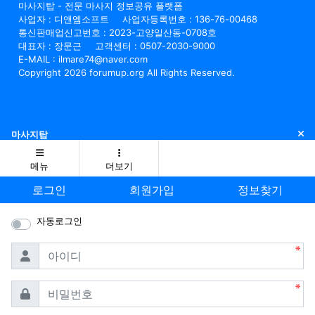
마사지탑 - 전문 마사지 정보공유 플랫폼
사업자 : 디앤엠소프트
사업자등록번호 : 136-76-00468
통신판매업신고번호 : 2023-고양일산동-0708호
대표자 : 장문근
고객센터 : 0507-2030-9000
E-MAIL : ilmare74@naver.com
Copyright 2026 forumup.org All Rights Reserved.
닫
마사지탑
메뉴
더보기
로그인
회원가입
정보찾기
자동로그인
필수
아이디
필수
비밀번호