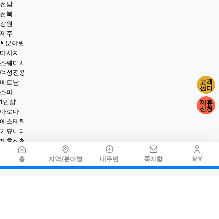
전남
전북
강원
제주
분야별
마사지
스웨디시
여성전용
고객
베트남
센터
스파
1인샵
제휴
신청
아로마
에스테틱
커뮤니티
제휴신청
홈
지역/분야별
내주변
쪽지함
MY