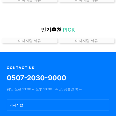
곳
가
격
위
치
인기추천
PICK
할
마사지탑 제휴
마사지탑 제휴
인
정
보
샵
추
CONTACT US
천
0507-2030-9000
평일 오전 10:00 ~ 오후 18:00
주말, 공휴일 휴무
마사지탑