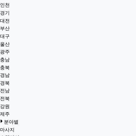
인천
경기
대전
부산
대구
울산
광주
충남
충북
경남
경북
전남
전북
강원
제주
분야별
마사지