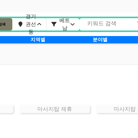
경기
베트
권선
검색
남
동
지역별
분야별
마사지탑 제휴
마사지탑