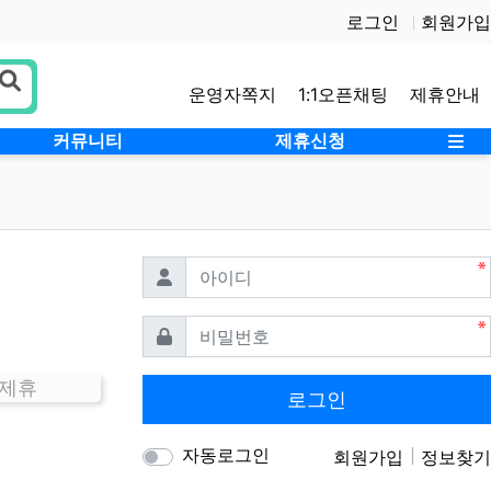
로그인
회원가입
운영자쪽지
1:1오픈채팅
제휴안내
사
커뮤니티
제휴신청
필수
아이디
필수
비밀번호
 제휴
로그인
자동로그인
회원가입
정보찾기