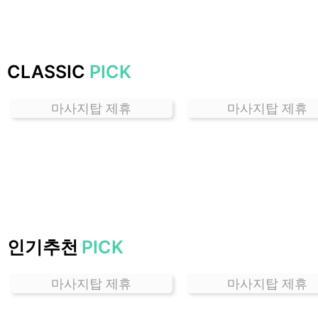
하
는
곳
가
CLASSIC
PICK
격
위
마사지탑 제휴
마사지탑 제휴
치
할
인
정
보
샵
추
천
인기추천
PICK
마사지탑 제휴
마사지탑 제휴