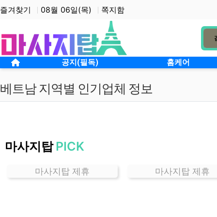
상단 네비
즐겨찾기
08월 06일(목)
쪽지함
메인 메뉴
홈으로
공지(필독)
홈케어
베트남 지역별 인기업체 정보
경
기
마사지탑
PICK
권
선
동
마사지탑 제휴
마사지탑 제휴
베
트
남
잘