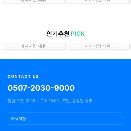
가
격
위
치
할
인기추천
PICK
인
마사지탑 제휴
마사지탑 제휴
정
보
샵
추
천
CONTACT US
0507-2030-9000
평일 오전 10:00 ~ 오후 18:00
주말, 공휴일 휴무
마사지탑