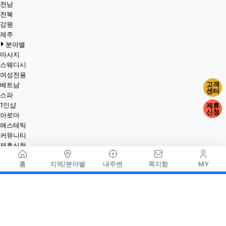
전남
전북
강원
제주
분야별
마사지
스웨디시
여성전용
고객
베트남
센터
스파
1인샵
제휴
신청
아로마
에스테틱
커뮤니티
제휴신청
홈
지역/분야별
내주변
쪽지함
MY