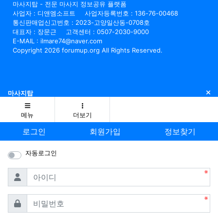
마사지탑 - 전문 마사지 정보공유 플랫폼
사업자 : 디앤엠소프트
사업자등록번호 : 136-76-00468
통신판매업신고번호 : 2023-고양일산동-0708호
대표자 : 장문근
고객센터 : 0507-2030-9000
E-MAIL : ilmare74@naver.com
Copyright 2026 forumup.org All Rights Reserved.
닫
마사지탑
메뉴
더보기
로그인
회원가입
정보찾기
자동로그인
필수
아이디
필수
비밀번호