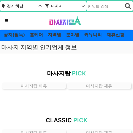
경기 하남
마사지
메뉴
공지(필독)
홈케어
지역별
분야별
커뮤니티
제휴신청
마사지 지역별 인기업체 정보
경
기
마사지탑
PICK
하
남
마사지탑 제휴
마사지탑 제휴
마
사
지
잘
하
CLASSIC
PICK
는
곳
마사지탑 제휴
마사지탑 제휴