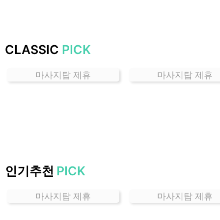
잘
하
는
곳
CLASSIC
PICK
가
격
마사지탑 제휴
마사지탑 제휴
위
치
할
인
정
보
샵
추
인기추천
PICK
천
마사지탑 제휴
마사지탑 제휴