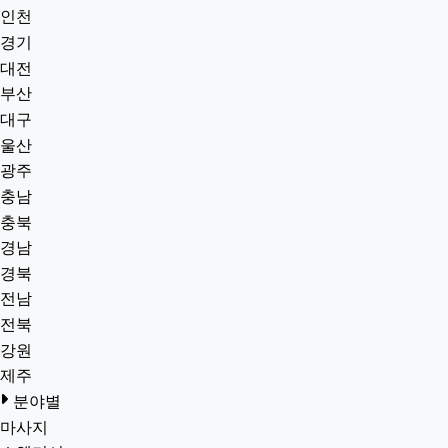
인천
경기
대전
부산
대구
울산
광주
충남
충북
경남
경북
전남
전북
강원
제주
분야별
마사지