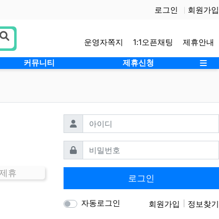
로그인
회원가입
운영자쪽지
1:1오픈채팅
제휴안내
사
커뮤니티
제휴신청
필수
아이디
필수
비밀번호
 제휴
로그인
자동로그인
회원가입
정보찾기