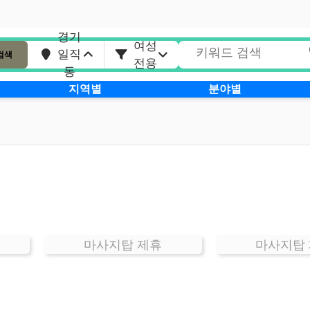
경기
여성
일직
검색
전용
동
지역별
분야별
마사지탑 제휴
마사지탑