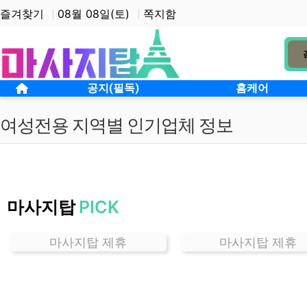
상단 네비
즐겨찾기
08월 08일(토)
쪽지함
메인 메뉴
홈으로
공지(필독)
홈케어
여성전용 지역별 인기업체 정보
경
기
마사지탑
PICK
일
직
동
마사지탑 제휴
마사지탑 제휴
여
성
전
용