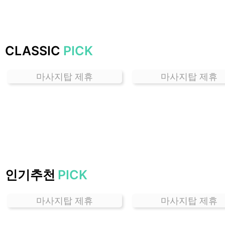
하
는
곳
가
CLASSIC
PICK
격
위
마사지탑 제휴
마사지탑 제휴
치
할
인
정
보
샵
추
천
인기추천
PICK
마사지탑 제휴
마사지탑 제휴