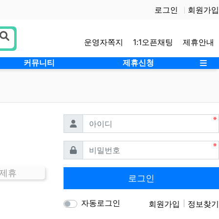
로그인
회원가입
운영자쪽지
1:1오픈채팅
제휴안내
사
커뮤니티
제휴신청
필수
아이디
필수
비밀번호
 제휴
로그인
자동로그인
회원가입
정보찾기