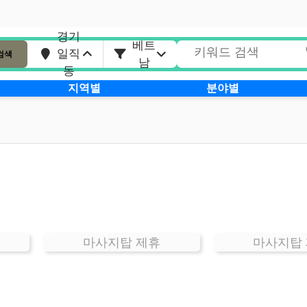
경기
베트
일직
검색
남
동
지역별
분야별
마사지탑 제휴
마사지탑