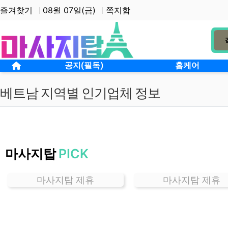
상단 네비
즐겨찾기
08월 07일(금)
쪽지함
메인 메뉴
홈으로
공지(필독)
홈케어
베트남 지역별 인기업체 정보
경
기
마사지탑
PICK
일
직
동
마사지탑 제휴
마사지탑 제휴
베
트
남
잘