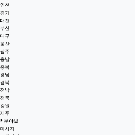
인천
경기
대전
부산
대구
울산
광주
충남
충북
경남
경북
전남
전북
강원
제주
분야별
마사지