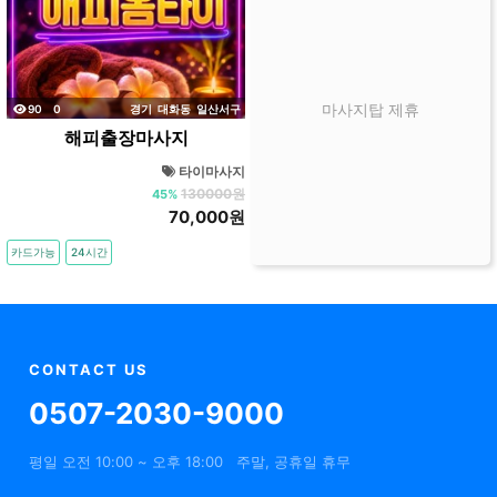
조회
댓글
마사지탑 제휴
90
0
경기
대화동
일산서구
해피출장마사지
타이마사지
130000원
45%
70,000원
카드가능
24시간
CONTACT US
0507-2030-9000
평일 오전 10:00 ~ 오후 18:00
주말, 공휴일 휴무