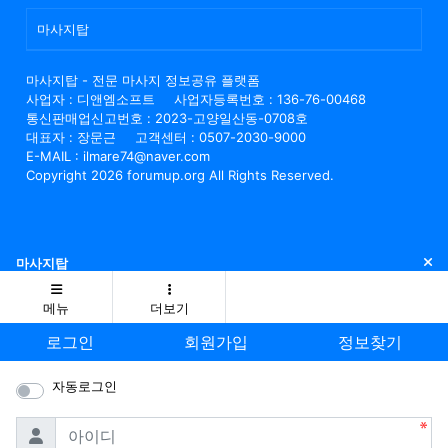
마사지탑
마사지탑 - 전문 마사지 정보공유 플랫폼
사업자 : 디앤엠소프트
사업자등록번호 : 136-76-00468
통신판매업신고번호 : 2023-고양일산동-0708호
대표자 : 장문근
고객센터 : 0507-2030-9000
E-MAIL : ilmare74@naver.com
Copyright 2026 forumup.org All Rights Reserved.
닫
마사지탑
메뉴
더보기
로그인
회원가입
정보찾기
자동로그인
필수
아이디