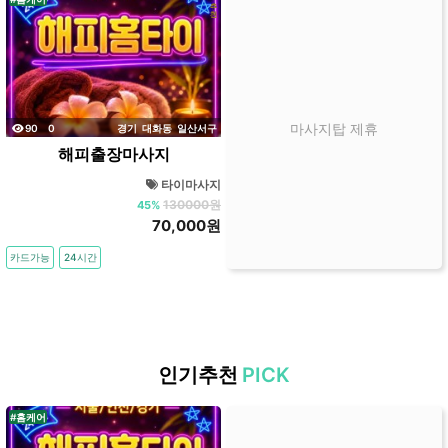
는
곳
가
격
위
조회
댓글
마사지탑 제휴
90
0
경기
대화동
일산서구
치
해피출장마사지
할
인
타이마사지
130000원
정
45%
70,000원
보
샵
카드가능
24시간
추
천
인기추천
PICK
#홈케어