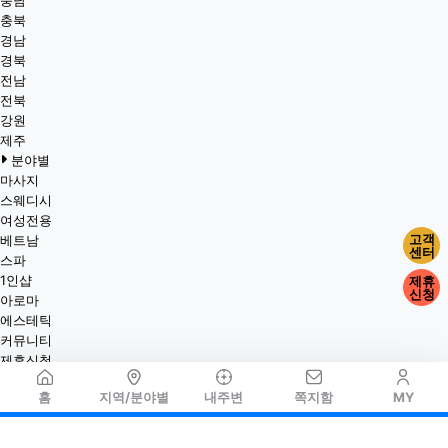
충남
충북
경남
경북
전남
전북
강원
제주
분야별
마사지
스웨디시
여성전용
고객
베트남
센터
스파
1인샵
제휴
신청
아로마
에스테틱
커뮤니티
제휴신청
홈
지역/분야별
내주변
쪽지함
MY