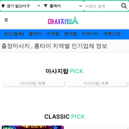
경기 일산서구
홈케어
메뉴
공지(필독)
홈케어
지역별
분야별
커뮤니티
제휴신청
출장마사지 , 홈타이 지역별 인기업체 정보
경
기
마사지탑
PICK
일
산
마사지탑 제휴
마사지탑 제휴
서
구
홈
케
어
CLASSIC
PICK
잘
하
#홈케어