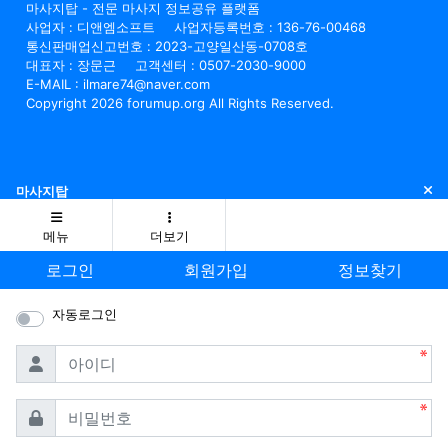
마사지탑 - 전문 마사지 정보공유 플랫폼
사업자 : 디앤엠소프트
사업자등록번호 : 136-76-00468
통신판매업신고번호 : 2023-고양일산동-0708호
대표자 : 장문근
고객센터 : 0507-2030-9000
E-MAIL : ilmare74@naver.com
Copyright 2026 forumup.org All Rights Reserved.
닫
마사지탑
메뉴
더보기
로그인
회원가입
정보찾기
자동로그인
필수
아이디
필수
비밀번호