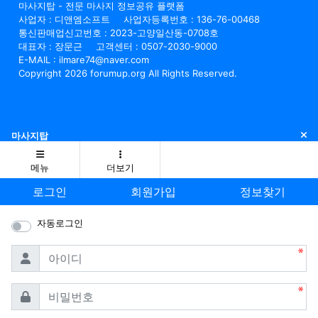
마사지탑 - 전문 마사지 정보공유 플랫폼
사업자 : 디앤엠소프트
사업자등록번호 : 136-76-00468
통신판매업신고번호 : 2023-고양일산동-0708호
대표자 : 장문근
고객센터 : 0507-2030-9000
E-MAIL : ilmare74@naver.com
Copyright 2026 forumup.org All Rights Reserved.
닫
마사지탑
메뉴
더보기
로그인
회원가입
정보찾기
자동로그인
필수
아이디
필수
비밀번호