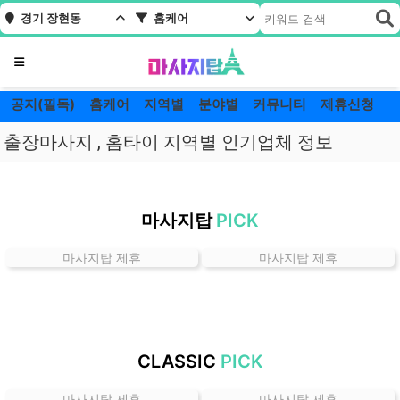
경기 장현동
홈케어
메뉴
공지(필독)
홈케어
지역별
분야별
커뮤니티
제휴신청
출장마사지 , 홈타이 지역별 인기업체 정보
경
기
마사지탑
PICK
장
현
마사지탑 제휴
마사지탑 제휴
동
홈
케
어
잘
CLASSIC
PICK
하
는
마사지탑 제휴
마사지탑 제휴