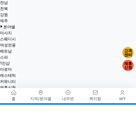
전남
전북
강원
제주
분야별
마사지
스웨디시
여성전용
고객
베트남
센터
스파
1인샵
제휴
신청
아로마
에스테틱
커뮤니티
제휴신청
홈
지역/분야별
내주변
쪽지함
MY