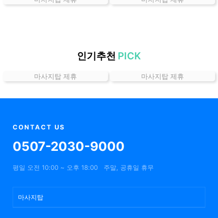
곳
가
격
위
치
인기추천
PICK
할
마사지탑 제휴
마사지탑 제휴
인
정
보
샵
추
CONTACT US
천
0507-2030-9000
평일 오전 10:00 ~ 오후 18:00
주말, 공휴일 휴무
마사지탑