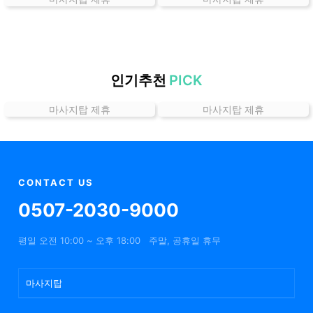
곳
가
격
위
치
인기추천
PICK
할
마사지탑 제휴
마사지탑 제휴
인
정
보
샵
추
CONTACT US
천
0507-2030-9000
평일 오전 10:00 ~ 오후 18:00
주말, 공휴일 휴무
마사지탑