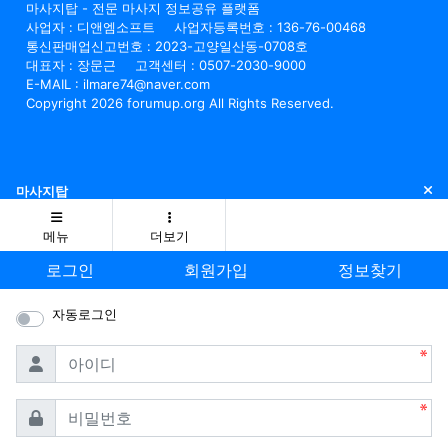
마사지탑 - 전문 마사지 정보공유 플랫폼
사업자 : 디앤엠소프트
사업자등록번호 : 136-76-00468
통신판매업신고번호 : 2023-고양일산동-0708호
대표자 : 장문근
고객센터 : 0507-2030-9000
E-MAIL : ilmare74@naver.com
Copyright 2026 forumup.org All Rights Reserved.
닫
마사지탑
메뉴
더보기
로그인
회원가입
정보찾기
자동로그인
필수
아이디
필수
비밀번호