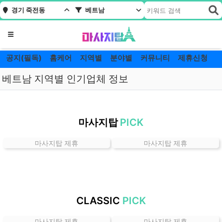
경기 죽전동
베트남
메뉴
공지(필독)
홈케어
지역별
분야별
커뮤니티
제휴신청
베트남 지역별 인기업체 정보
경
기
마사지탑
PICK
죽
전
마사지탑 제휴
마사지탑 제휴
동
베
트
남
잘
CLASSIC
PICK
하
는
마사지탑 제휴
마사지탑 제휴