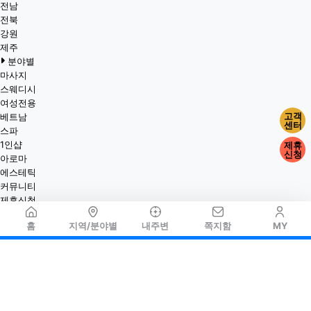
전남
전북
강원
제주
분야별
마사지
스웨디시
여성전용
고객
베트남
센터
스파
1인샵
제휴
신청
아로마
에스테틱
커뮤니티
제휴신청
홈
지역/분야별
내주변
쪽지함
MY