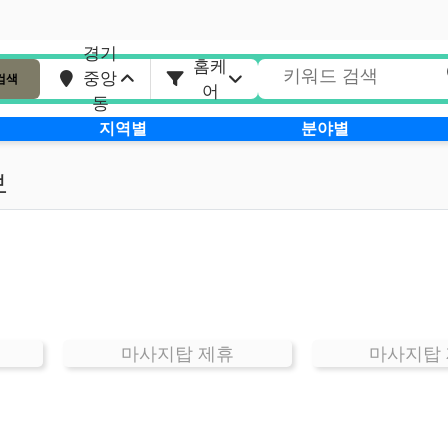
경기
홈케
중앙
검색
어
동
지역별
분야별
보
마사지탑 제휴
마사지탑