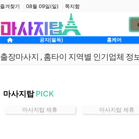
상단 네비
즐겨찾기
08월 09일(일)
쪽지함
메인 메뉴
홈으로
공지(필독)
홈케어
출장마사지 , 홈타이 지역별 인기업체 정
경
기
마사지탑
PICK
중
앙
동
마사지탑 제휴
마사지탑 제휴
홈
케
어
잘