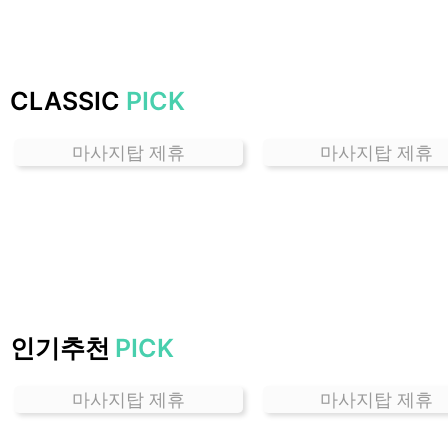
하
는
곳
가
CLASSIC
PICK
격
위
마사지탑 제휴
마사지탑 제휴
치
할
인
정
보
샵
추
천
인기추천
PICK
마사지탑 제휴
마사지탑 제휴