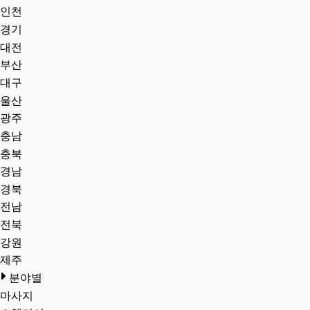
인천
경기
대전
부산
대구
울산
광주
충남
충북
경남
경북
전남
전북
강원
제주
분야별
마사지