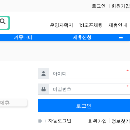
로그인
회원가입
운영자쪽지
1:1오픈채팅
제휴안내
사
커뮤니티
제휴신청
필수
아이디
필수
비밀번호
 제휴
로그인
자동로그인
회원가입
정보찾기