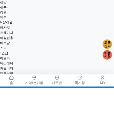
전남
전북
강원
제주
분야별
마사지
스웨디시
여성전용
고객
베트남
센터
스파
1인샵
제휴
신청
아로마
에스테틱
커뮤니티
제휴신청
홈
지역/분야별
내주변
쪽지함
MY