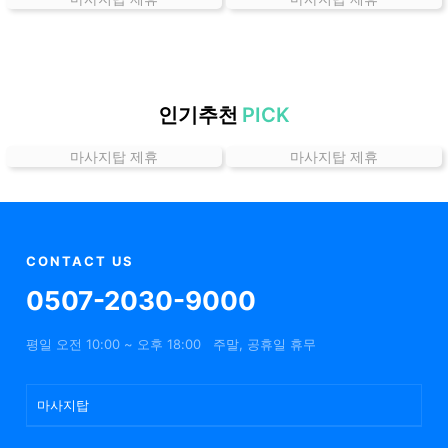
곳
가
격
위
치
인기추천
PICK
할
마사지탑 제휴
마사지탑 제휴
인
정
보
샵
추
CONTACT US
천
0507-2030-9000
평일 오전 10:00 ~ 오후 18:00
주말, 공휴일 휴무
마사지탑