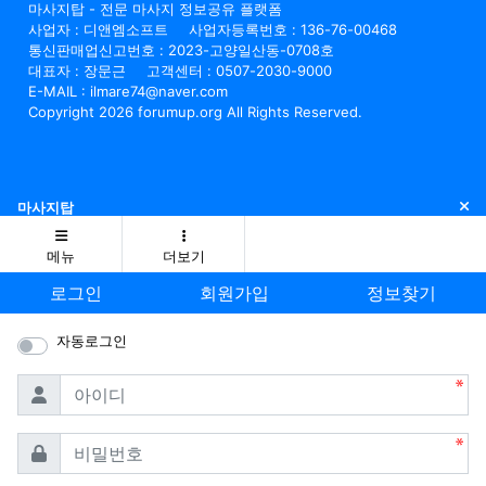
마사지탑 - 전문 마사지 정보공유 플랫폼
사업자 : 디앤엠소프트
사업자등록번호 : 136-76-00468
통신판매업신고번호 : 2023-고양일산동-0708호
대표자 : 장문근
고객센터 : 0507-2030-9000
E-MAIL : ilmare74@naver.com
Copyright 2026 forumup.org All Rights Reserved.
닫
마사지탑
메뉴
더보기
로그인
회원가입
정보찾기
자동로그인
필수
아이디
필수
비밀번호