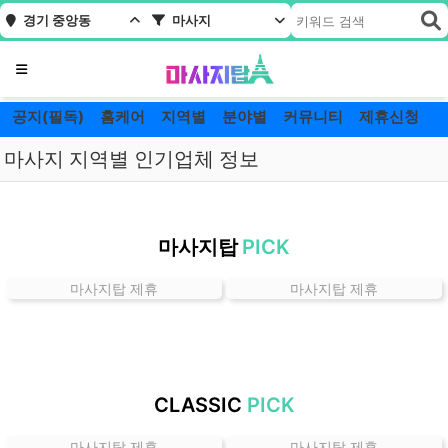
경기 중앙동
마사지
메뉴
공지(필독)
홈케어
지역별
분야별
커뮤니티
제휴신청
마사지 지역별 인기업체 정보
경
기
마사지탑
PICK
중
앙
마사지탑 제휴
마사지탑 제휴
동
마
사
지
잘
CLASSIC
PICK
하
는
마사지탑 제휴
마사지탑 제휴