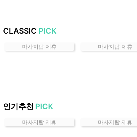
하
는
곳
가
CLASSIC
PICK
격
위
마사지탑 제휴
마사지탑 제휴
치
할
인
정
보
샵
추
천
인기추천
PICK
마사지탑 제휴
마사지탑 제휴