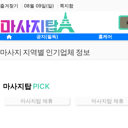
상단 네비
즐겨찾기
08월 09일(일)
쪽지함
메인 메뉴
홈으로
공지(필독)
홈케어
마사지 지역별 인기업체 정보
경
기
마사지탑
PICK
매
산
동
마사지탑 제휴
마사지탑 제휴
마
사
지
잘