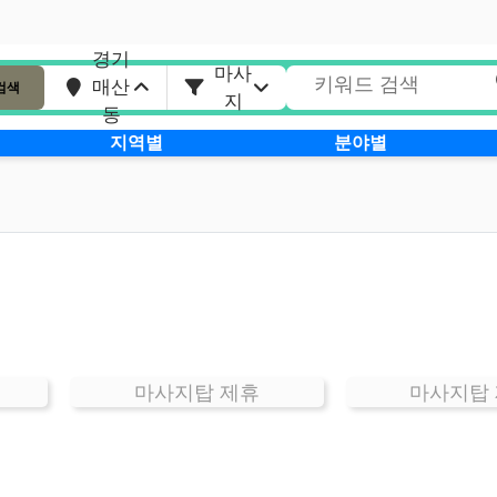
경기
마사
매산
검색
지
동
지역별
분야별
마사지탑 제휴
마사지탑