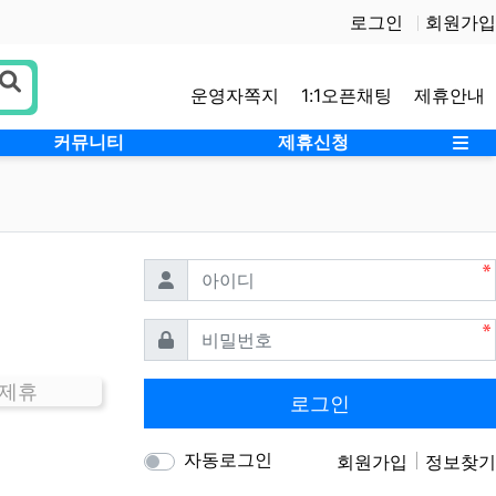
로그인
회원가입
운영자쪽지
1:1오픈채팅
제휴안내
사
커뮤니티
제휴신청
필수
아이디
필수
비밀번호
 제휴
로그인
자동로그인
회원가입
정보찾기