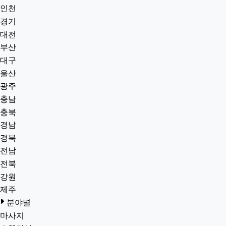
인천
경기
대전
부산
대구
울산
광주
충남
충북
경남
경북
전남
전북
강원
제주
분야별
마사지