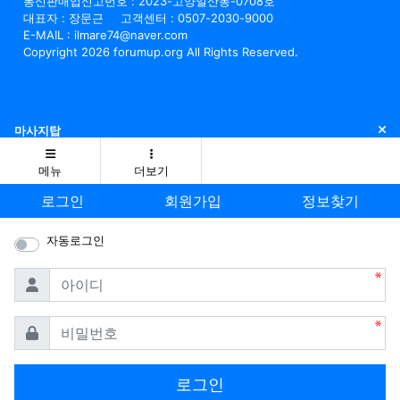
통신판매업신고번호 : 2023-고양일산동-0708호
대표자 : 장문근
고객센터 : 0507-2030-9000
E-MAIL : ilmare74@naver.com
Copyright 2026 forumup.org All Rights Reserved.
닫
마사지탑
메뉴
더보기
로그인
회원가입
정보찾기
자동로그인
필수
아이디
필수
비밀번호
로그인