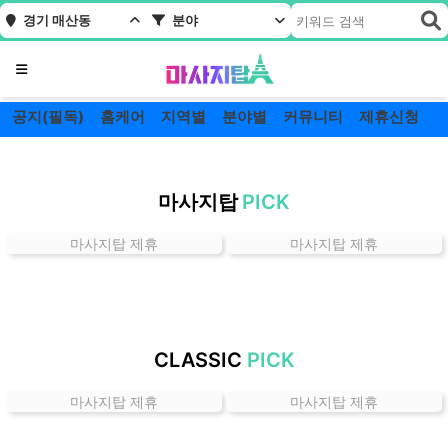
경기 매산동
분야
메뉴
공지(필독)
홈케어
지역별
분야별
커뮤니티
제휴신청
경
기
마사지탑
PICK
매
산
마사지탑 제휴
마사지탑 제휴
동
잘
하
는
곳
CLASSIC
PICK
가
격
마사지탑 제휴
마사지탑 제휴
위
치