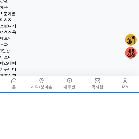
강원
제주
분야별
마사지
스웨디시
여성전용
고객
베트남
센터
스파
1인샵
제휴
신청
아로마
에스테틱
커뮤니티
제휴신청
홈
지역/분야별
내주변
쪽지함
MY