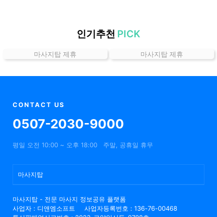
할
인
정
인기추천
PICK
보
마사지탑 제휴
마사지탑 제휴
샵
추
천
CONTACT US
0507-2030-9000
평일 오전 10:00 ~ 오후 18:00
주말, 공휴일 휴무
마사지탑
마사지탑 - 전문 마사지 정보공유 플랫폼
사업자 : 디앤엠소프트
사업자등록번호 : 136-76-00468