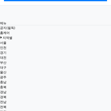
메뉴
공지(필독)
홈케어
지역별
서울
인천
경기
대전
부산
대구
울산
광주
충남
충북
경남
경북
전남
전북