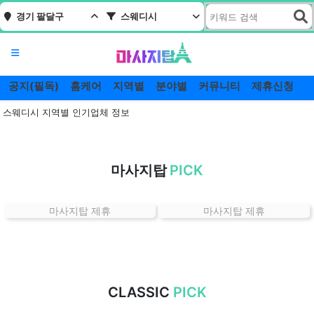
경기 팔달구
스웨디시
메뉴
공지(필독)
홈케어
지역별
분야별
커뮤니티
제휴신청
스웨디시 지역별 인기업체 정보
경
기
마사지탑
PICK
팔
달
구
마사지탑 제휴
마사지탑 제휴
스
웨
디
시
잘
CLASSIC
PICK
하