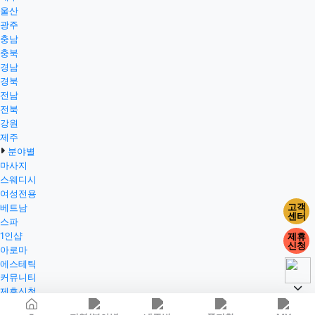
울산
광주
충남
충북
경남
경북
전남
전북
강원
제주
분야별
마사지
스웨디시
여성전용
고객
베트남
센터
스파
1인샵
제휴
신청
아로마
에스테틱
커뮤니티
제휴신청