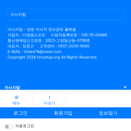
마사지탑
마사지탑 - 전문 마사지 정보공유 플랫폼
사업자 : 디앤엠소프트
사업자등록번호 : 136-76-00468
통신판매업신고번호 : 2023-고양일산동-0708호
대표자 : 장문근
고객센터 : 0507-2030-9000
E-MAIL : ilmare74@naver.com
Copyright 2026 forumup.org All Rights Reserved.
닫
마사지탑
메뉴
더보기
로그인
회원가입
정보찾기
자동로그인