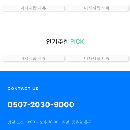
는
마사지탑 제휴
마사지탑 제휴
곳
가
격
위
치
인기추천
PICK
할
인
마사지탑 제휴
마사지탑 제휴
정
보
샵
추
천
CONTACT US
0507-2030-9000
평일 오전 10:00 ~ 오후 18:00
주말, 공휴일 휴무