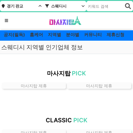
경기 판교
스웨디시
메뉴
공지(필독)
홈케어
지역별
분야별
커뮤니티
제휴신청
스웨디시 지역별 인기업체 정보
경
기
마사지탑
PICK
판
교
마사지탑 제휴
마사지탑 제휴
스
웨
디
시
잘
CLASSIC
PICK
하
는
마사지탑 제휴
마사지탑 제휴