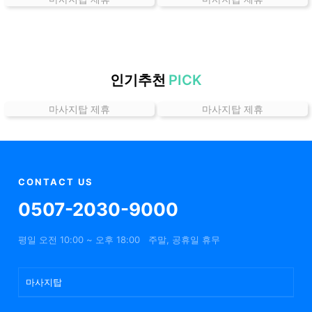
곳
가
격
위
치
인기추천
PICK
할
마사지탑 제휴
마사지탑 제휴
인
정
보
샵
추
CONTACT US
천
0507-2030-9000
평일 오전 10:00 ~ 오후 18:00
주말, 공휴일 휴무
마사지탑