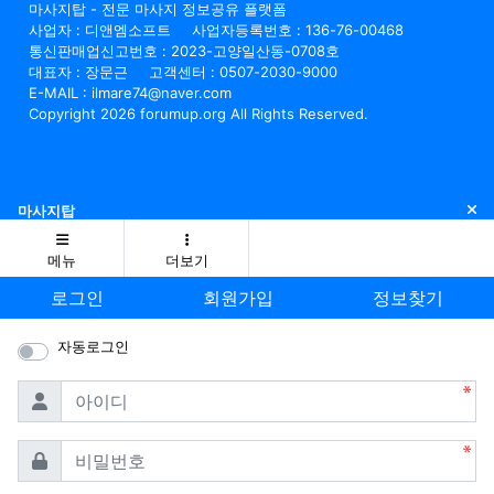
마사지탑 - 전문 마사지 정보공유 플랫폼
사업자 : 디앤엠소프트
사업자등록번호 : 136-76-00468
통신판매업신고번호 : 2023-고양일산동-0708호
대표자 : 장문근
고객센터 : 0507-2030-9000
E-MAIL : ilmare74@naver.com
Copyright 2026 forumup.org All Rights Reserved.
닫
마사지탑
메뉴
더보기
로그인
회원가입
정보찾기
자동로그인
필수
아이디
필수
비밀번호