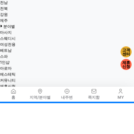
전남
전북
강원
제주
분야별
마사지
스웨디시
여성전용
고객
베트남
센터
스파
1인샵
제휴
신청
아로마
에스테틱
커뮤니티
제휴신청
홈
지역/분야별
내주변
쪽지함
MY