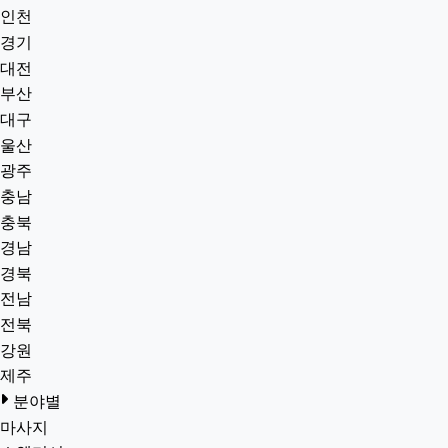
인천
경기
대전
부산
대구
울산
광주
충남
충북
경남
경북
전남
전북
강원
제주
분야별
마사지