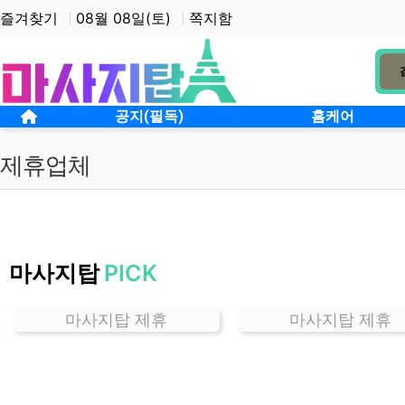
상단 네비
즐겨찾기
08월 08일(토)
쪽지함
메인 메뉴
홈으로
공지(필독)
홈케어
제휴업체
경
기
마사지탑
PICK
풍
산
동
마사지탑 제휴
마사지탑 제휴
잘
하
는
곳