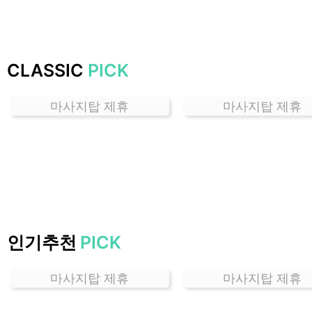
가
격
위
치
CLASSIC
PICK
할
인
마사지탑 제휴
마사지탑 제휴
정
보
샵
추
천
인기추천
PICK
마사지탑 제휴
마사지탑 제휴