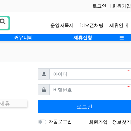
로그인
회원가입
운영자쪽지
1:1오픈채팅
제휴안내
사
커뮤니티
제휴신청
필수
아이디
필수
비밀번호
 제휴
로그인
자동로그인
회원가입
정보찾기