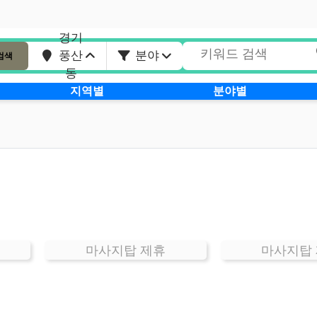
경기
풍산
분야
검색
동
지역별
분야별
마사지탑 제휴
마사지탑