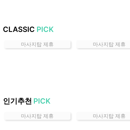
하
는
곳
가
CLASSIC
PICK
격
위
마사지탑 제휴
마사지탑 제휴
치
할
인
정
보
샵
추
천
인기추천
PICK
마사지탑 제휴
마사지탑 제휴