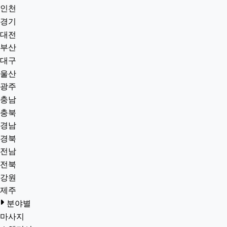
인천
경기
대전
부산
대구
울산
광주
충남
충북
경남
경북
전남
전북
강원
제주
분야별
마사지