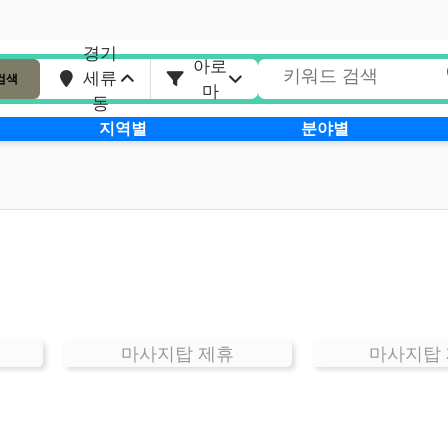
경기
아로
세류
검색
마
동
지역별
분야별
마사지탑 제휴
마사지탑