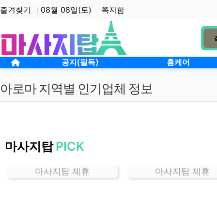
상단 네비
즐겨찾기
08월 08일(토)
쪽지함
메인 메뉴
홈으로
공지(필독)
홈케어
아로마 지역별 인기업체 정보
경
기
마사지탑
PICK
세
류
동
마사지탑 제휴
마사지탑 제휴
아
로
마
잘