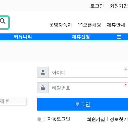
로그인
회원가입
운영자쪽지
1:1오픈채팅
제휴안내
사
커뮤니티
제휴신청
필수
아이디
필수
비밀번호
 제휴
로그인
자동로그인
회원가입
정보찾기