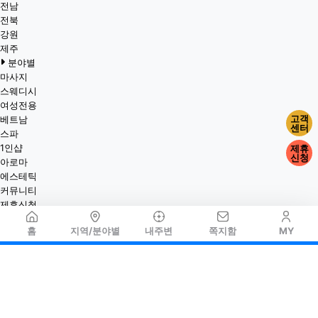
전남
전북
강원
제주
분야별
마사지
스웨디시
여성전용
고객
베트남
센터
스파
1인샵
제휴
신청
아로마
에스테틱
커뮤니티
제휴신청
홈
지역/분야별
내주변
쪽지함
MY