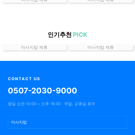
곳
가
격
위
치
인기추천
PICK
할
마사지탑 제휴
마사지탑 제휴
인
정
보
샵
추
CONTACT US
천
0507-2030-9000
평일 오전 10:00 ~ 오후 18:00
주말, 공휴일 휴무
마사지탑