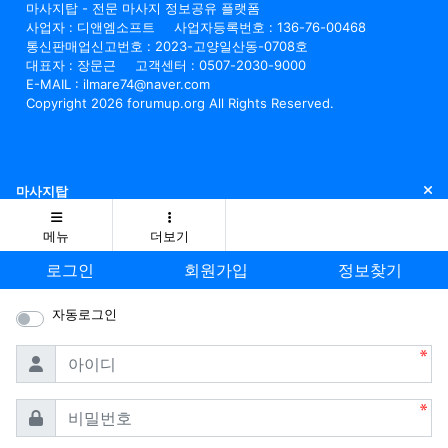
마사지탑 - 전문 마사지 정보공유 플랫폼
사업자 : 디앤엠소프트
사업자등록번호 : 136-76-00468
통신판매업신고번호 : 2023-고양일산동-0708호
대표자 : 장문근
고객센터 : 0507-2030-9000
E-MAIL : ilmare74@naver.com
Copyright 2026 forumup.org All Rights Reserved.
닫
마사지탑
메뉴
더보기
로그인
회원가입
정보찾기
자동로그인
필수
아이디
필수
비밀번호