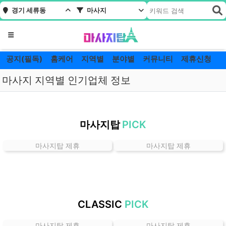
경기 세류동
마사지
메뉴
공지(필독)
홈케어
지역별
분야별
커뮤니티
제휴신청
마사지 지역별 인기업체 정보
경
기
마사지탑
PICK
세
류
마사지탑 제휴
마사지탑 제휴
동
마
사
지
잘
CLASSIC
PICK
하
는
마사지탑 제휴
마사지탑 제휴