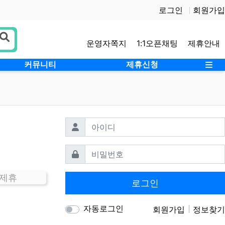
로그인
회원가입
운영자쪽지
1:1오픈채팅
제휴안내
사
커뮤니티
제휴신청
필수
아이디
필수
비밀번호
 제휴
로그인
자동로그인
회원가입
정보찾기