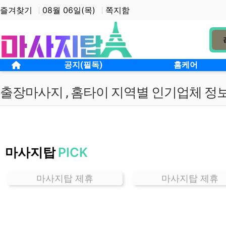
상단 네비
즐겨찾기
08월 06일(목)
쪽지함
메인 메뉴
홈으로
공지(필독)
홈케어
출장마사지 , 홈타이 지역별 인기업체 정
경
기
마사지탑
PICK
식
사
동
마사지탑 제휴
마사지탑 제휴
홈
케
어
잘