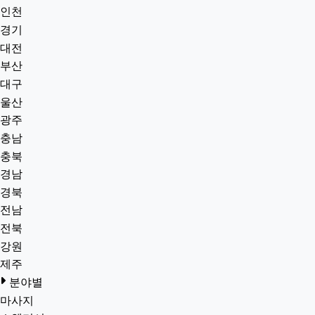
인천
경기
대전
부산
대구
울산
광주
충남
충북
경남
경북
전남
전북
강원
제주
분야별
마사지