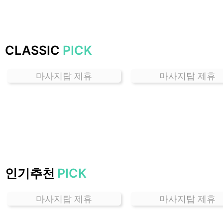
하
는
곳
가
CLASSIC
PICK
격
위
마사지탑 제휴
마사지탑 제휴
치
할
인
정
보
샵
추
천
인기추천
PICK
마사지탑 제휴
마사지탑 제휴