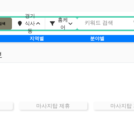
경기
홈케
식사
검색
어
동
지역별
분야별
보
마사지탑 제휴
마사지탑