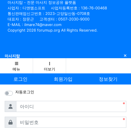
마사지탑 - 전문 마사지 정보공유 플랫폼
사업자 : 디앤엠소프트
사업자등록번호 : 136-76-00468
통신판매업신고번호 : 2023-고양일산동-0708호
대표자 : 장문근
고객센터 : 0507-2030-9000
E-MAIL : ilmare74@naver.com
Copyright 2026 forumup.org All Rights Reserved.
닫
마사지탑
메뉴
더보기
로그인
회원가입
정보찾기
자동로그인
필수
아이디
필수
비밀번호