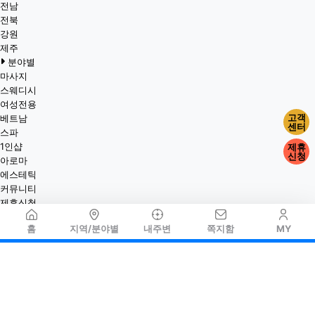
전남
전북
강원
제주
분야별
마사지
스웨디시
여성전용
고객
베트남
센터
스파
1인샵
제휴
신청
아로마
에스테틱
커뮤니티
제휴신청
홈
지역/분야별
내주변
쪽지함
MY