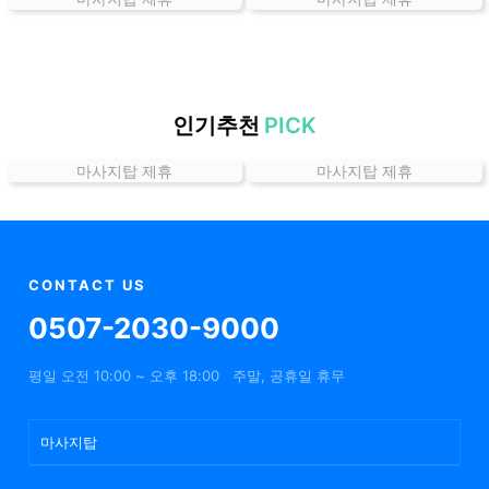
곳
가
격
위
치
인기추천
PICK
할
마사지탑 제휴
마사지탑 제휴
인
정
보
샵
추
CONTACT US
천
0507-2030-9000
평일 오전 10:00 ~ 오후 18:00
주말, 공휴일 휴무
마사지탑