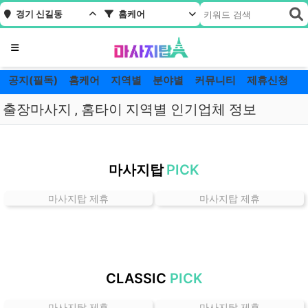
경기 신길동
홈케어
메뉴
공지(필독)
홈케어
지역별
분야별
커뮤니티
제휴신청
출장마사지 , 홈타이 지역별 인기업체 정보
경
기
마사지탑
PICK
신
길
마사지탑 제휴
마사지탑 제휴
동
홈
케
어
잘
CLASSIC
PICK
하
는
마사지탑 제휴
마사지탑 제휴