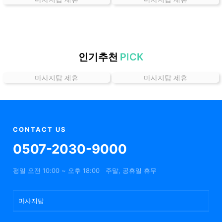
가
격
위
치
할
인기추천
PICK
인
마사지탑 제휴
마사지탑 제휴
정
보
샵
추
천
CONTACT US
0507-2030-9000
평일 오전 10:00 ~ 오후 18:00
주말, 공휴일 휴무
마사지탑