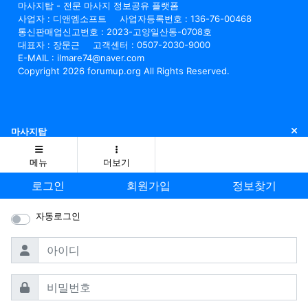
마사지탑 - 전문 마사지 정보공유 플랫폼
사업자 : 디앤엠소프트
사업자등록번호 : 136-76-00468
통신판매업신고번호 : 2023-고양일산동-0708호
대표자 : 장문근
고객센터 : 0507-2030-9000
E-MAIL : ilmare74@naver.com
Copyright 2026 forumup.org All Rights Reserved.
닫
마사지탑
메뉴
더보기
로그인
회원가입
정보찾기
자동로그인
필수
아이디
필수
비밀번호