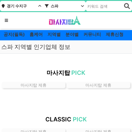
경기 수지구
스파
메뉴
공지(필독)
홈케어
지역별
분야별
커뮤니티
제휴신청
스파 지역별 인기업체 정보
경
기
마사지탑
PICK
수
지
마사지탑 제휴
마사지탑 제휴
구
스
파
잘
하
CLASSIC
PICK
는
곳
마사지탑 제휴
마사지탑 제휴