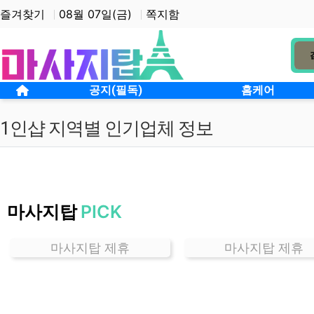
상단 네비
즐겨찾기
08월 07일(금)
쪽지함
메인 메뉴
홈으로
공지(필독)
홈케어
1인샵 지역별 인기업체 정보
경
기
마사지탑
PICK
의
정
부
마사지탑 제휴
마사지탑 제휴
1
인
샵
잘