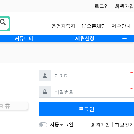
로그인
회원가입
운영자쪽지
1:1오픈채팅
제휴안내
사
커뮤니티
제휴신청
필수
아이디
필수
비밀번호
 제휴
로그인
자동로그인
회원가입
정보찾기