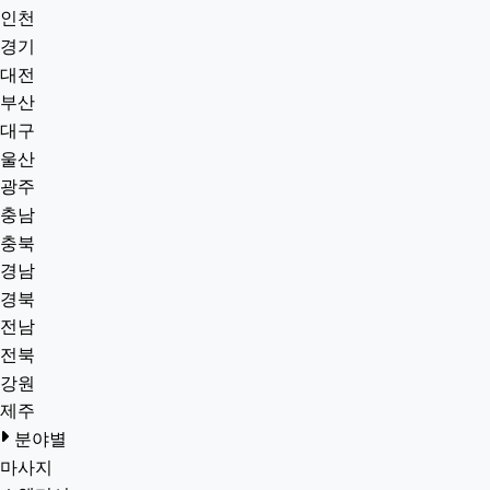
인천
경기
대전
부산
대구
울산
광주
충남
충북
경남
경북
전남
전북
강원
제주
분야별
마사지