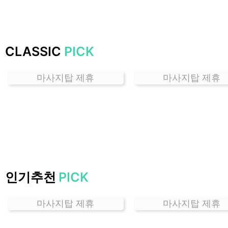
하
는
곳
가
CLASSIC
PICK
격
위
마사지탑 제휴
마사지탑 제휴
치
할
인
정
보
샵
추
천
인기추천
PICK
마사지탑 제휴
마사지탑 제휴