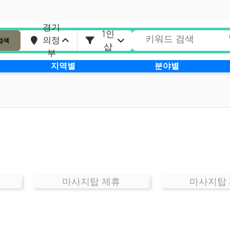
경기
1인
의정
검색
샵
부
지역별
분야별
마사지탑 제휴
마사지탑