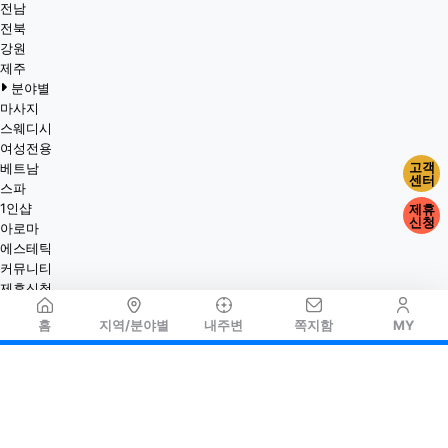
전남
전북
강원
제주
분야별
마사지
스웨디시
여성전용
고객
베트남
센터
스파
1인샵
제휴
신청
아로마
에스테틱
커뮤니티
제휴신청
홈
지역/분야별
내주변
쪽지함
MY