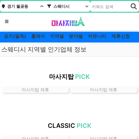
경기 월곶동
스웨디시
메뉴
공지(필독)
홈케어
지역별
분야별
커뮤니티
제휴신청
스웨디시 지역별 인기업체 정보
경
기
마사지탑
PICK
월
곶
마사지탑 제휴
마사지탑 제휴
동
스
웨
디
시
CLASSIC
PICK
잘
하
마사지탑 제휴
마사지탑 제휴