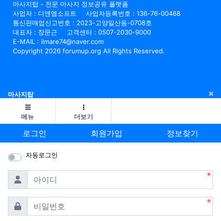
마사지탑 - 전문 마사지 정보공유 플랫폼
사업자 : 디앤엠소프트
사업자등록번호 : 136-76-00468
통신판매업신고번호 : 2023-고양일산동-0708호
대표자 : 장문근
고객센터 : 0507-2030-9000
E-MAIL : ilmare74@naver.com
Copyright 2026 forumup.org All Rights Reserved.
닫
마사지탑
메뉴
더보기
로그인
회원가입
정보찾기
자동로그인
필수
아이디
필수
비밀번호