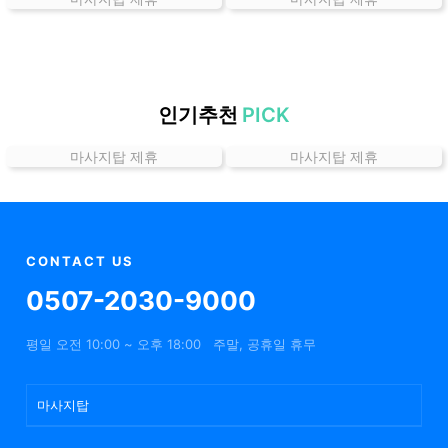
는
곳
가
격
위
인기추천
PICK
치
마사지탑 제휴
마사지탑 제휴
할
인
정
보
샵
CONTACT US
추
0507-2030-9000
천
평일 오전 10:00 ~ 오후 18:00
주말, 공휴일 휴무
마사지탑