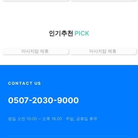
치
할
인
정
보
인기추천
PICK
샵
추
마사지탑 제휴
마사지탑 제휴
천
CONTACT US
0507-2030-9000
평일 오전 10:00 ~ 오후 18:00
주말, 공휴일 휴무