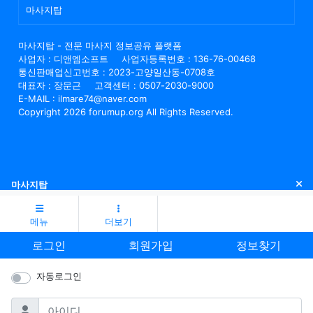
마사지탑
마사지탑 - 전문 마사지 정보공유 플랫폼
사업자 : 디앤엠소프트
사업자등록번호 : 136-76-00468
통신판매업신고번호 : 2023-고양일산동-0708호
대표자 : 장문근
고객센터 : 0507-2030-9000
E-MAIL : ilmare74@naver.com
Copyright 2026 forumup.org All Rights Reserved.
닫
마사지탑
메뉴
더보기
로그인
회원가입
정보찾기
자동로그인
필수
아이디