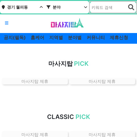
경기 월피동
분야
메뉴
공지(필독)
홈케어
지역별
분야별
커뮤니티
제휴신청
경
기
마사지탑
PICK
월
피
동
마사지탑 제휴
마사지탑 제휴
잘
하
는
곳
가
CLASSIC
PICK
격
위
마사지탑 제휴
마사지탑 제휴