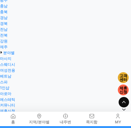
광주
충남
충북
경남
경북
전남
전북
강원
제주
분야별
마사지
스웨디시
여성전용
고객
베트남
센터
스파
1인샵
제휴
신청
아로마
에스테틱
커뮤니티
제휴신청
홈
지역/분야별
내주변
쪽지함
MY