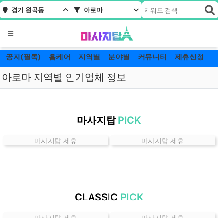
경기 원곡동
아로마
메뉴
공지(필독)
홈케어
지역별
분야별
커뮤니티
제휴신청
아로마 지역별 인기업체 정보
경
기
마사지탑
PICK
원
곡
마사지탑 제휴
마사지탑 제휴
동
아
로
마
잘
CLASSIC
PICK
하
는
마사지탑 제휴
마사지탑 제휴