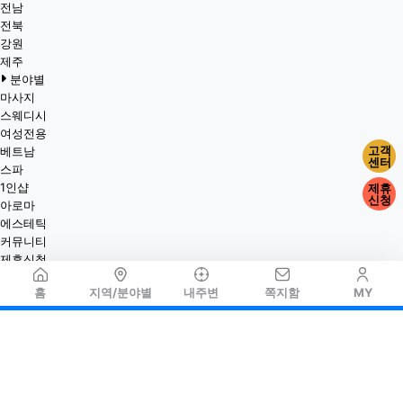
전남
전북
강원
제주
분야별
마사지
스웨디시
여성전용
고객
베트남
센터
스파
1인샵
제휴
신청
아로마
에스테틱
커뮤니티
제휴신청
홈
지역/분야별
내주변
쪽지함
MY