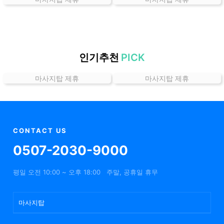
곳
가
격
위
치
인기추천
PICK
할
마사지탑 제휴
마사지탑 제휴
인
정
보
샵
추
CONTACT US
천
0507-2030-9000
평일 오전 10:00 ~ 오후 18:00
주말, 공휴일 휴무
마사지탑