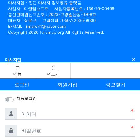
마사지탑 - 전문 마사지 정보공유 플랫폼
사업자 : 디앤엠소프트
사업자등록번호 : 136-76-00468
통신판매업신고번호 : 2023-고양일산동-0708호
대표자 : 장문근
고객센터 : 0507-2030-9000
E-MAIL : ilmare74@naver.com
Copyright 2026 forumup.org All Rights Reserved.
닫
마사지탑
메뉴
더보기
로그인
회원가입
정보찾기
자동로그인
필수
아이디
필수
비밀번호