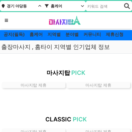
경기 야당동
홈케어
메뉴
공지(필독)
홈케어
지역별
분야별
커뮤니티
제휴신청
출장마사지 , 홈타이 지역별 인기업체 정보
경
기
마사지탑
PICK
야
당
마사지탑 제휴
마사지탑 제휴
동
홈
케
어
잘
CLASSIC
PICK
하
는
마사지탑 제휴
마사지탑 제휴