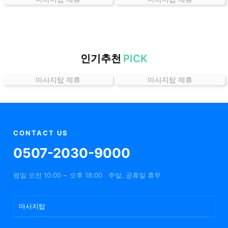
곳
가
격
위
치
인기추천
PICK
할
마사지탑 제휴
마사지탑 제휴
인
정
보
샵
추
CONTACT US
천
0507-2030-9000
평일 오전 10:00 ~ 오후 18:00
주말, 공휴일 휴무
마사지탑