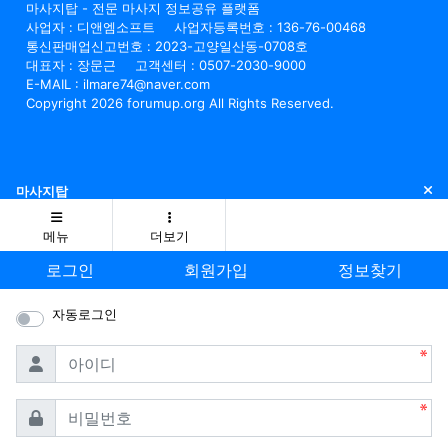
마사지탑 - 전문 마사지 정보공유 플랫폼
사업자 : 디앤엠소프트
사업자등록번호 : 136-76-00468
통신판매업신고번호 : 2023-고양일산동-0708호
대표자 : 장문근
고객센터 : 0507-2030-9000
E-MAIL : ilmare74@naver.com
Copyright 2026 forumup.org All Rights Reserved.
닫
마사지탑
메뉴
더보기
로그인
회원가입
정보찾기
자동로그인
필수
아이디
필수
비밀번호