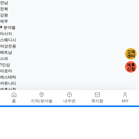
전남
전북
강원
제주
분야별
마사지
스웨디시
여성전용
고객
베트남
센터
스파
1인샵
제휴
신청
아로마
에스테틱
커뮤니티
제휴신청
홈
지역/분야별
내주변
쪽지함
MY