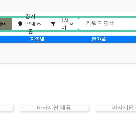
경기
마사
약대
검색
지
동
지역별
분야별
마사지탑 제휴
마사지탑