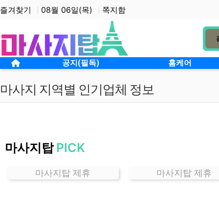
상단 네비
즐겨찾기
08월 06일(목)
쪽지함
메인 메뉴
홈으로
공지(필독)
홈케어
마사지 지역별 인기업체 정보
경
기
마사지탑
PICK
약
대
동
마사지탑 제휴
마사지탑 제휴
마
사
지
잘