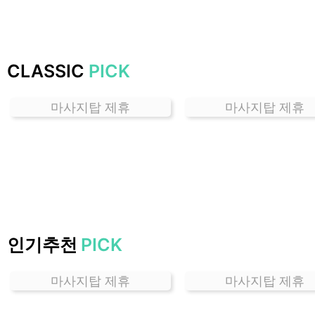
하
는
곳
가
CLASSIC
PICK
격
위
마사지탑 제휴
마사지탑 제휴
치
할
인
정
보
샵
추
천
인기추천
PICK
마사지탑 제휴
마사지탑 제휴