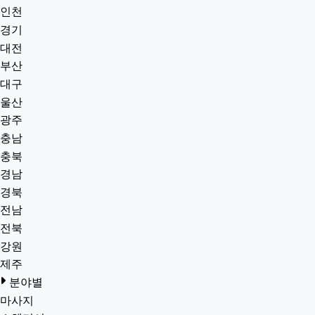
인천
경기
대전
부산
대구
울산
광주
충남
충북
경남
경북
전남
전북
강원
제주
분야별
마사지