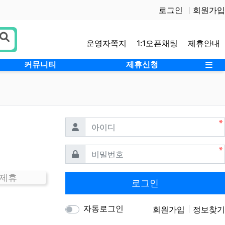
로그인
회원가입
운영자쪽지
1:1오픈채팅
제휴안내
사
커뮤니티
제휴신청
필수
아이디
필수
비밀번호
 제휴
로그인
자동로그인
회원가입
정보찾기