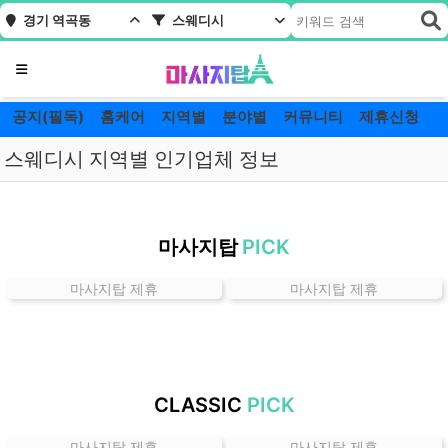
경기 역곡동
스웨디시
메뉴
공지(필독)
홈케어
지역별
분야별
커뮤니티
제휴신청
스웨디시 지역별 인기업체 정보
경
기
마사지탑
PICK
역
곡
마사지탑 제휴
마사지탑 제휴
동
스
웨
디
시
CLASSIC
PICK
잘
하
마사지탑 제휴
마사지탑 제휴