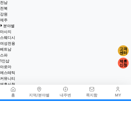
전남
전북
강원
제주
분야별
마사지
스웨디시
여성전용
고객
베트남
센터
스파
1인샵
제휴
신청
아로마
에스테틱
커뮤니티
제휴신청
홈
지역/분야별
내주변
쪽지함
MY