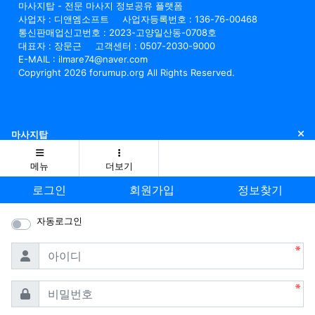
마사지탑 - 전문 마사지 정보공유 플랫폼
사업자 : 디앤엠소프트
사업자등록번호 : 136-76-00468
통신판매업신고번호 : 2023-고양일산동-0708호
대표자 : 장문근
고객센터 : 0507-2030-9000
E-MAIL : ilmare74@naver.com
Copyright 2026 forumup.org All Rights Reserved.
닫
마사지탑
메뉴
더보기
로그인
회원가입
정보찾기
자동로그인
필수
아이디
필수
비밀번호