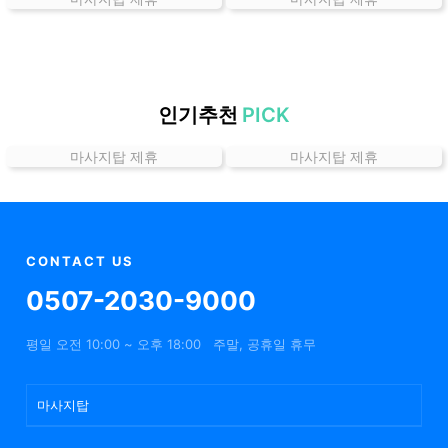
는
곳
가
격
위
인기추천
PICK
치
마사지탑 제휴
마사지탑 제휴
할
인
정
보
샵
CONTACT US
추
0507-2030-9000
천
평일 오전 10:00 ~ 오후 18:00
주말, 공휴일 휴무
마사지탑