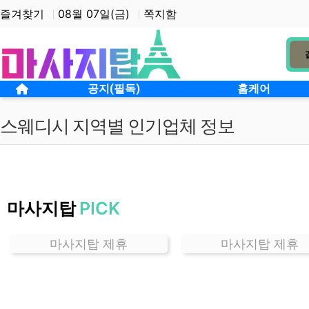
상단 네비
즐겨찾기
08월 07일(금)
쪽지함
메인 메뉴
홈으로
공지(필독)
홈케어
스웨디시 지역별 인기업체 정보
경
기
마사지탑
PICK
용
인
스
마사지탑 제휴
마사지탑 제휴
웨
디
시
잘