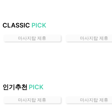
하
는
곳
가
CLASSIC
PICK
격
위
마사지탑 제휴
마사지탑 제휴
치
할
인
정
보
샵
추
천
인기추천
PICK
마사지탑 제휴
마사지탑 제휴