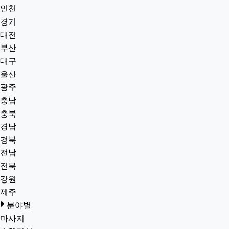
인천
경기
대전
부산
대구
울산
광주
충남
충북
경남
경북
전남
전북
강원
제주
분야별
마사지