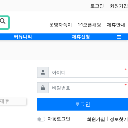
로그인
회원가입
운영자쪽지
1:1오픈채팅
제휴안내
사
커뮤니티
제휴신청
필수
아이디
필수
비밀번호
 제휴
로그인
자동로그인
회원가입
정보찾기