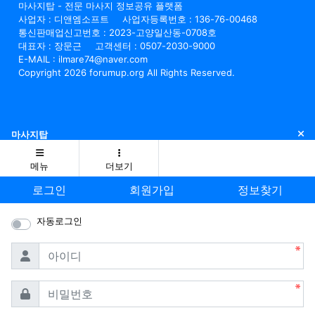
마사지탑 - 전문 마사지 정보공유 플랫폼
사업자 : 디앤엠소프트
사업자등록번호 : 136-76-00468
통신판매업신고번호 : 2023-고양일산동-0708호
대표자 : 장문근
고객센터 : 0507-2030-9000
E-MAIL : ilmare74@naver.com
Copyright 2026 forumup.org All Rights Reserved.
닫
마사지탑
메뉴
더보기
로그인
회원가입
정보찾기
자동로그인
필수
아이디
필수
비밀번호