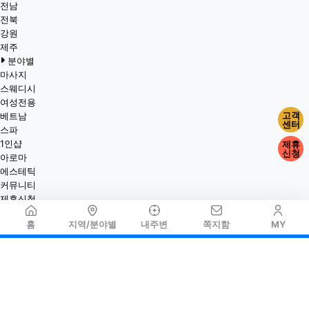
전남
전북
강원
제주
분야별
마사지
스웨디시
여성전용
고객
베트남
센터
스파
1인샵
제휴
신청
아로마
에스테틱
커뮤니티
제휴신청
홈
지역/분야별
내주변
쪽지함
MY