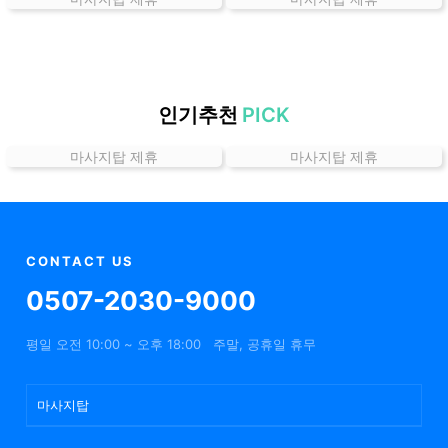
곳
가
격
위
치
인기추천
PICK
할
마사지탑 제휴
마사지탑 제휴
인
정
보
샵
추
CONTACT US
천
0507-2030-9000
평일 오전 10:00 ~ 오후 18:00
주말, 공휴일 휴무
마사지탑