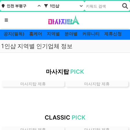
인천 부평구
1인샵
메뉴
공지(필독)
홈케어
지역별
분야별
커뮤니티
제휴신청
1인샵 지역별 인기업체 정보
인
천
마사지탑
PICK
부
평
마사지탑 제휴
마사지탑 제휴
구
1
인
샵
잘
CLASSIC
PICK
하
는
마사지탑 제휴
마사지탑 제휴