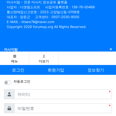
마사지탑 - 전문 마사지 정보공유 플랫폼
사업자 : 디앤엠소프트
사업자등록번호 : 136-76-00468
통신판매업신고번호 : 2023-고양일산동-0708호
대표자 : 장문근
고객센터 : 0507-2030-9000
E-MAIL : ilmare74@naver.com
Copyright 2026 forumup.org All Rights Reserved.
닫
마사지탑
메뉴
더보기
로그인
회원가입
정보찾기
자동로그인
필수
아이디
필수
비밀번호