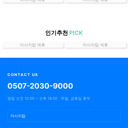
곳
가
격
위
치
인기추천
PICK
할
마사지탑 제휴
마사지탑 제휴
인
정
보
샵
추
CONTACT US
천
0507-2030-9000
평일 오전 10:00 ~ 오후 18:00
주말, 공휴일 휴무
마사지탑