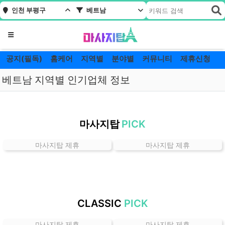
인천 부평구
베트남
메뉴
공지(필독)
홈케어
지역별
분야별
커뮤니티
제휴신청
베트남 지역별 인기업체 정보
인
천
마사지탑
PICK
부
평
마사지탑 제휴
마사지탑 제휴
구
베
트
남
잘
CLASSIC
PICK
하
는
마사지탑 제휴
마사지탑 제휴