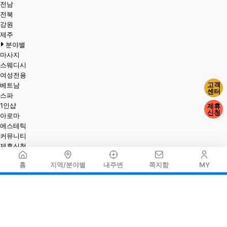
전남
전북
강원
제주
분야별
마사지
스웨디시
여성전용
고객
베트남
센터
스파
1인샵
제휴
신청
아로마
에스테틱
커뮤니티
제휴신청
홈
지역/분야별
내주변
쪽지함
MY