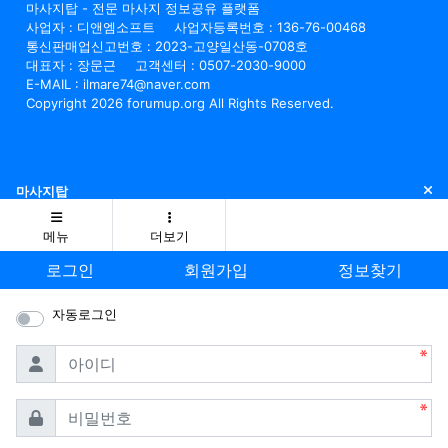
마사지탑 - 전문 마사지 정보공유 플랫폼
사업자 : 디앤엠소프트
사업자등록번호 : 136-76-00468
통신판매업신고번호 : 2023-고양일산동-0708호
대표자 : 장문근
고객센터 : 0507-2030-9000
E-MAIL : ilmare74@naver.com
Copyright 2026 forumup.org All Rights Reserved.
닫
마사지탑
메뉴
더보기
로그인
회원가입
정보찾기
자동로그인
필수
아이디
필수
비밀번호