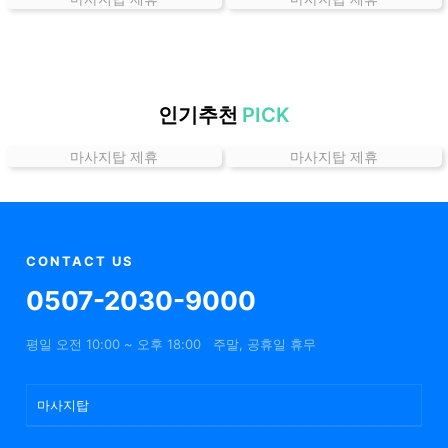
곳
가
격
위
치
인기추천
PICK
할
마사지탑 제휴
마사지탑 제휴
인
정
보
샵
추
CONTACT US
천
0507-2030-9000
평일 오전 10:00 ~ 오후 18:00
주말, 공휴일 휴무
마사지탑