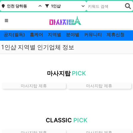
인천 당하동
1인샵
메뉴
공지(필독)
홈케어
지역별
분야별
커뮤니티
제휴신청
1인샵 지역별 인기업체 정보
인
천
마사지탑
PICK
당
하
마사지탑 제휴
마사지탑 제휴
동
1
인
샵
잘
CLASSIC
PICK
하
는
마사지탑 제휴
마사지탑 제휴