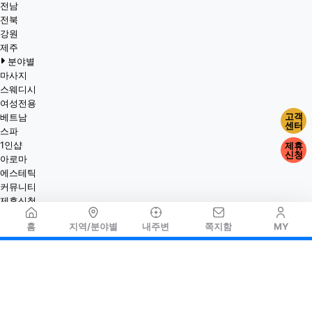
전남
전북
강원
제주
분야별
마사지
스웨디시
여성전용
고객
베트남
센터
스파
1인샵
제휴
신청
아로마
에스테틱
커뮤니티
제휴신청
홈
지역/분야별
내주변
쪽지함
MY