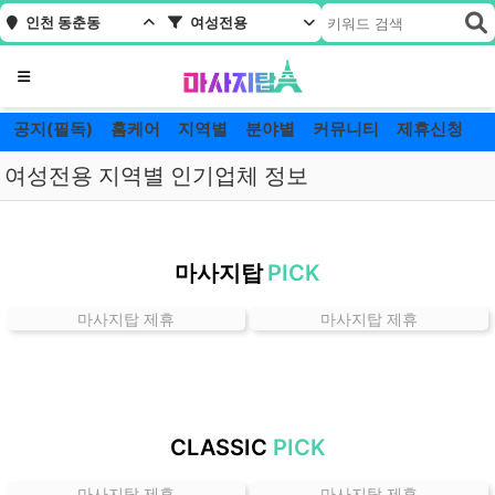
인천 동춘동
여성전용
메뉴
공지(필독)
홈케어
지역별
분야별
커뮤니티
제휴신청
여성전용 지역별 인기업체 정보
인
천
마사지탑
PICK
동
춘
마사지탑 제휴
마사지탑 제휴
동
여
성
전
용
CLASSIC
PICK
잘
하
마사지탑 제휴
마사지탑 제휴