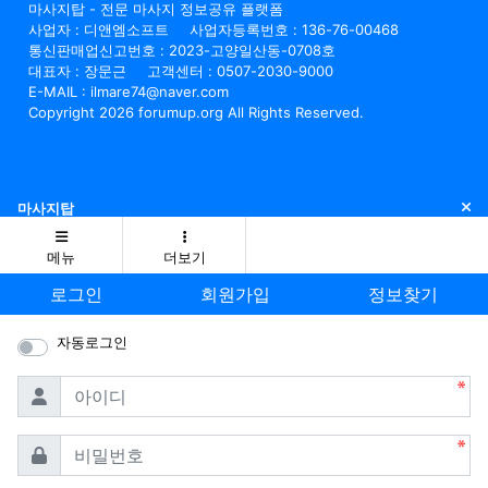
마사지탑 - 전문 마사지 정보공유 플랫폼
사업자 : 디앤엠소프트
사업자등록번호 : 136-76-00468
통신판매업신고번호 : 2023-고양일산동-0708호
대표자 : 장문근
고객센터 : 0507-2030-9000
E-MAIL : ilmare74@naver.com
Copyright 2026 forumup.org All Rights Reserved.
닫
마사지탑
메뉴
더보기
로그인
회원가입
정보찾기
자동로그인
필수
아이디
필수
비밀번호