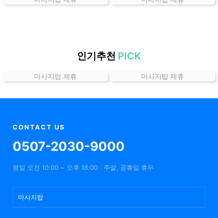
는
곳
가
격
위
인기추천
PICK
치
마사지탑 제휴
마사지탑 제휴
할
인
정
보
샵
CONTACT US
추
0507-2030-9000
천
평일 오전 10:00 ~ 오후 18:00
주말, 공휴일 휴무
마사지탑