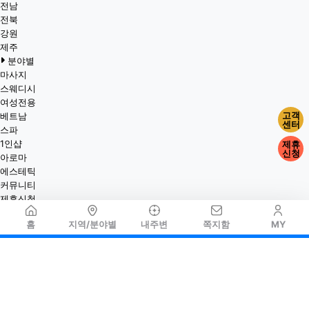
전남
전북
강원
제주
분야별
마사지
스웨디시
여성전용
고객
베트남
센터
스파
1인샵
제휴
신청
아로마
에스테틱
커뮤니티
제휴신청
홈
지역/분야별
내주변
쪽지함
MY