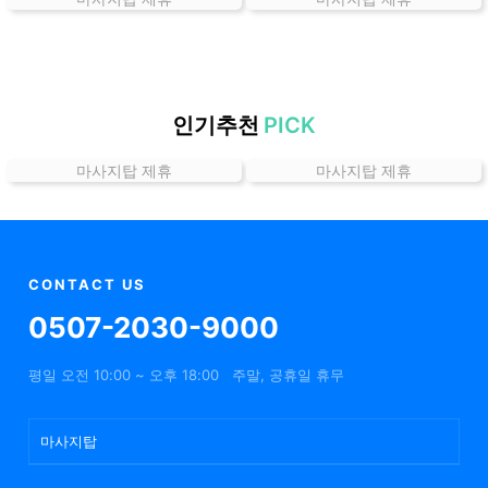
곳
가
격
위
치
인기추천
PICK
할
마사지탑 제휴
마사지탑 제휴
인
정
보
샵
추
CONTACT US
천
0507-2030-9000
평일 오전 10:00 ~ 오후 18:00
주말, 공휴일 휴무
마사지탑