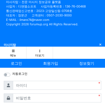
마사지탑 - 전문 마사지 정보공유 플랫폼
사업자 : 디앤엠소프트
사업자등록번호 : 136-76-00468
통신판매업신고번호 : 2023-고양일산동-0708호
대표자 : 장문근
고객센터 : 0507-2030-9000
E-MAIL : ilmare74@naver.com
Copyright 2026 forumup.org All Rights Reserved.
닫
마사지탑
메뉴
더보기
로그인
회원가입
정보찾기
자동로그인
필수
아이디
필수
비밀번호