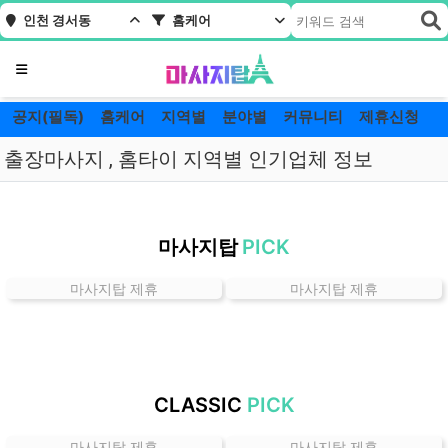
인천 경서동
홈케어
메뉴
공지(필독)
홈케어
지역별
분야별
커뮤니티
제휴신청
출장마사지 , 홈타이 지역별 인기업체 정보
인
천
마사지탑
PICK
경
서
마사지탑 제휴
마사지탑 제휴
동
홈
케
어
잘
CLASSIC
PICK
하
는
마사지탑 제휴
마사지탑 제휴